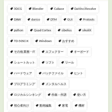
3DCG
Blender
Cubase
DaVinci Resolve
DAW
dorico
DTM
GUI
Protools
python
Quad Cortex
sibelius
sikuliX
TD-50SC-X
Windows
おすすめ
その他 業務・IT
エフェクター
キーボード
ショートカット
ソフト
ツール
ハードウェア
バッチファイル
ヒント
プログラミング
メンタルヘルス
ロジカルシンキング
作曲・作譜
使い方
初心者向け
動画編集
家電
機材