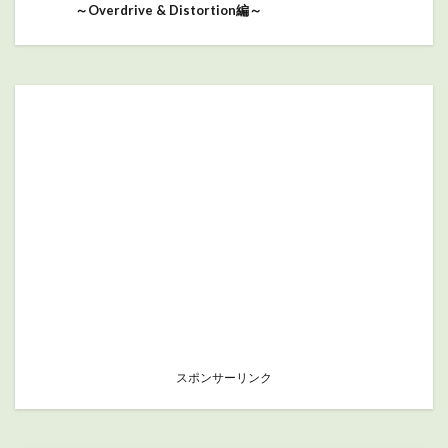
～Overdrive & Distortion編～
スポンサーリンク