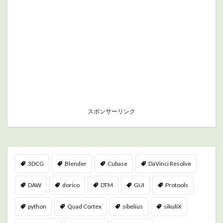
スポンサーリンク
3DCG
Blender
Cubase
DaVinci Resolve
DAW
dorico
DTM
GUI
Protools
python
Quad Cortex
sibelius
sikuliX