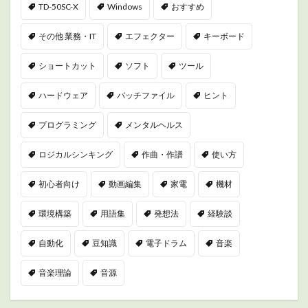
TD-50SC-X
Windows
おすすめ
その他 業務・IT
エフェクター
キーボード
ショートカット
ソフト
ツール
ハードウェア
バッチファイル
ヒント
プログラミング
メンタルヘルス
ロジカルシンキング
作曲・作譜
使い方
初心者向け
動画編集
家電
機材
環境構築
用語集
発想法
経験談
自動化
豆知識
電子ドラム
音楽
音楽理論
音源