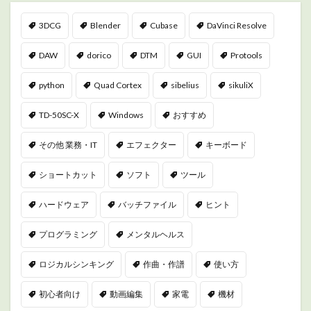
3DCG
Blender
Cubase
DaVinci Resolve
DAW
dorico
DTM
GUI
Protools
python
Quad Cortex
sibelius
sikuliX
TD-50SC-X
Windows
おすすめ
その他 業務・IT
エフェクター
キーボード
ショートカット
ソフト
ツール
ハードウェア
バッチファイル
ヒント
プログラミング
メンタルヘルス
ロジカルシンキング
作曲・作譜
使い方
初心者向け
動画編集
家電
機材