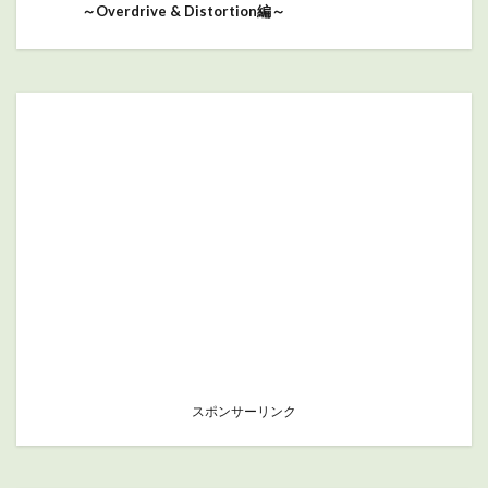
～Overdrive & Distortion編～
スポンサーリンク