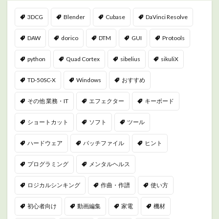
3DCG
Blender
Cubase
DaVinci Resolve
DAW
dorico
DTM
GUI
Protools
python
Quad Cortex
sibelius
sikuliX
TD-50SC-X
Windows
おすすめ
その他 業務・IT
エフェクター
キーボード
ショートカット
ソフト
ツール
ハードウェア
バッチファイル
ヒント
プログラミング
メンタルヘルス
ロジカルシンキング
作曲・作譜
使い方
初心者向け
動画編集
家電
機材