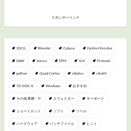
スポンサーリンク
3DCG
Blender
Cubase
DaVinci Resolve
DAW
dorico
DTM
GUI
Protools
python
Quad Cortex
sibelius
sikuliX
TD-50SC-X
Windows
おすすめ
その他 業務・IT
エフェクター
キーボード
ショートカット
ソフト
ツール
ハードウェア
バッチファイル
ヒント