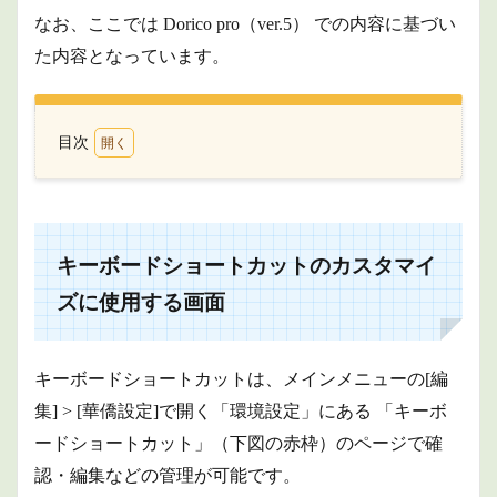
なお、ここでは Dorico pro（ver.5） での内容に基づい
た内容となっています。
目次
1
キー
ボー
ドシ
ョー
キーボードショートカットのカスタマイ
トカ
ット
ズに使用する画面
のカ
スタ
マイ
ズに
キーボードショートカットは、メインメニューの[編
使用
集] > [華僑設定]で開く「環境設定」にある 「キーボ
する
画面
ードショートカット」（下図の赤枠）のページで確
2
認・編集などの管理が可能です。
キー