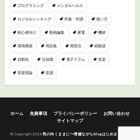
プログラミング
メンタルヘルス
ロジカルシンキング
作曲・作譜
使い方
初心者向け
動画編集
家電
機材
環境構築
用語集
発想法
経験談
自動化
豆知識
電子ドラム
音楽
音楽理論
音源
ホーム
免責事項
プライバシーポリシー
お問い合わせ
サイトマップ
© Copyright 2026
気の向くままに〜僭越ながらblogはじめました〜
.