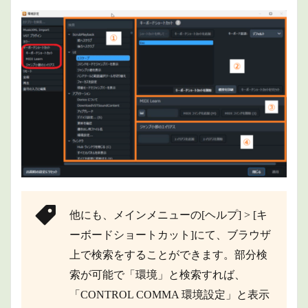
ボー
ドシ
ョー
トカ
ット
の割
り当
て方
法
3
MIDI
コマ
ンド
の割
り当
て方
他にも、メインメニューの[ヘルプ] > [キ
法
ーボードショートカット]にて、ブラウザ
4
商品
上で検索をすることができます。部分検
情報
索が可能で「環境」と検索すれば、
5
「CONTROL COMMA 環境設定」と表示
まと