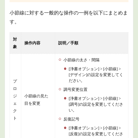
小節線に対する一般的な操作の一例を以下にまとめま
す。
対
操作内容
説明／手順
象
小節線の太さ・間隔
[浄書オプション] > [小節線] >
[デザイン]の設定を変更してく
ださい。
プ
ロ
調号変更位置
ジ
小節線の見た
[浄書オプション] > [小節線] >
ェ
目を変更
[調号]の設定を変更してくださ
い。
ク
ト
反復記号
[浄書オプション] > [小節線] >
[反復]の設定を変更してくださ