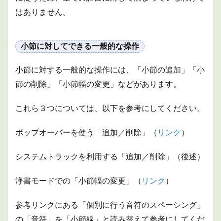
線と
はありません。
は
2.2
小節
小節に対してできる一般的な操作
線に
対し
てで
小節に対する一般的な操作には、「小節の追加」「小
きる
節の削除」「小節幅の変更」などがあります。
一般
的な
操作
これら３つについては、以下を参考にしてください。
3
小節
ポップオーバーを使う「追加／削除」（
リンク
）
番号
3.1
システムトラックを利用する「追加／削除」（後述）
小節
番号
浄書モードでの「小節幅の変更」（
リンク
）
とは
3.2
参考リンクにある「個別に行う音符のスペーシング」
小節
番号
の「音符」を「小節線」と読み替えて参考にしてくだ