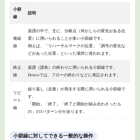
小節
説明
線
楽譜の中で、主に、分岐点（何かしらの変化がある位
複縦
置）に用いられることが多い小節線です。
線
例えば、「リハーサルマークの位置」「調号の変化な
どがあった位置」といった場所に使われます。
終止
楽譜（譜表）の終わりに用いられる小節線です。
線
Doricoでは、フローの終わりなどに表記されます。
繰り返し（反復）が発生する際に用いられる小節線で
リピ
す。
ート
「開始」「終了」「終了と開始が組み合わさったも
線
の」の3パターンががあります。
小節線に対してできる一般的な操作