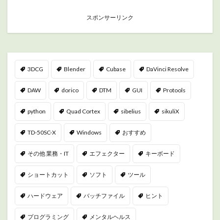
スポンサーリンク
3DCG
Blender
Cubase
DaVinci Resolve
DAW
dorico
DTM
GUI
Protools
python
Quad Cortex
sibelius
sikuliX
TD-50SC-X
Windows
おすすめ
その他 業務・IT
エフェクター
キーボード
ショートカット
ソフト
ツール
ハードウェア
バッチファイル
ヒント
プログラミング
メンタルヘルス