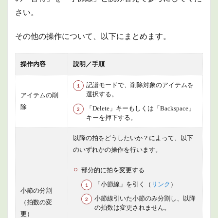
に対
さい。
して
でき
る一
その他の操作について、以下にまとめます。
般的
な操
作
操作内容
説明／手順
4
商品
記譜モードで、削除対象のアイテムを
情報
選択する。
アイテムの削
5
除
「Delete」キーもしくは「Backspace」
まと
キーを押下する。
め
以降の拍をどうしたいか？によって、以下
のいずれかの操作を行います。
部分的に拍を変更する
「小節線」を引く（
リンク
）
小節の分割
小節線引いた小節のみ分割し、以降
（拍数の変
の拍数は変更されません。
更）