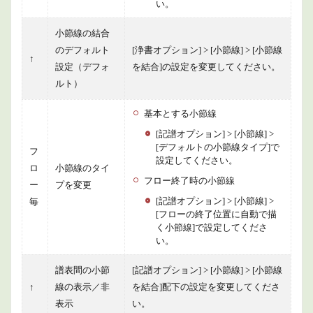
い。
小節線の結合
のデフォルト
[浄書オプション] > [小節線] > [小節線
↑
設定（デフォ
を結合]の設定を変更してください。
ルト）
基本とする小節線
[記譜オプション] > [小節線] >
[デフォルトの小節線タイプ]で
フ
設定してください。
ロ
小節線のタイ
フロー終了時の小節線
ー
プを変更
[記譜オプション] > [小節線] >
毎
[フローの終了位置に自動で描
く小節線]で設定してくださ
い。
譜表間の小節
[記譜オプション] > [小節線] > [小節線
↑
線の表示／非
を結合]配下の設定を変更してくださ
表示
い。