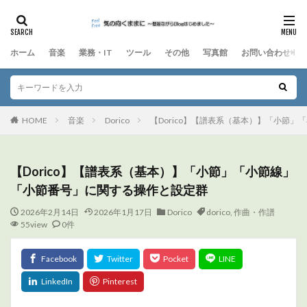
ホーム
音楽
業務・IT
ツール
その他
写真館
お問い合わせ
HOME
音楽
Dorico
【Dorico】【譜表系（基本）】「小節
【Dorico】【譜表系（基本）】「小節」「小節線」
「小節番号」に関する操作と設定群
2026年2月14日
2026年1月17日
Dorico
dorico
,
作曲・作譜
55view
0件