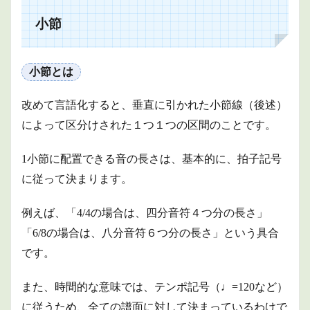
小節
小節
とは
1.2
小節
小節とは
に対
して
でき
改めて言語化すると、垂直に引かれた小節線（後述）
る一
によって区分けされた１つ１つの区間のことです。
般的
な操
作
1小節に配置できる音の長さは、基本的に、拍子記号
1.3
に従って決まります。
シス
テム
トラ
例えば、「4/4の場合は、四分音符４つ分の長さ」
ック
「6/8の場合は、八分音符６つ分の長さ」という具合
2
です。
小節
線
また、時間的な意味では、テンポ記号（♩=120など）
2.1
に従うため、全ての譜面に対して決まっているわけで
小節