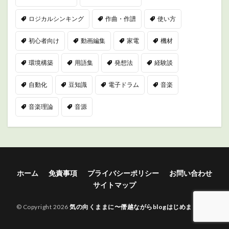
ロジカルシンキング
作曲・作譜
使い方
初心者向け
動画編集
家電
機材
環境構築
用語集
発想法
経験談
自動化
豆知識
電子ドラム
音楽
音楽理論
音源
ホーム
免責事項
プライバシーポリシー
お問い合わせ
サイトマップ
© Copyright 2026
気の向くままに〜僭越ながらblogはじめました〜
.