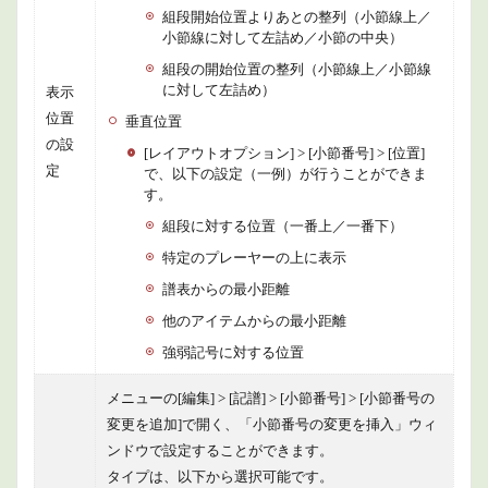
組段開始位置よりあとの整列（小節線上／
小節線に対して左詰め／小節の中央）
組段の開始位置の整列（小節線上／小節線
に対して左詰め）
表示
位置
垂直位置
の設
[レイアウトオプション] > [小節番号] > [位置]
定
で、以下の設定（一例）が行うことができま
す。
組段に対する位置（一番上／一番下）
特定のプレーヤーの上に表示
譜表からの最小距離
他のアイテムからの最小距離
強弱記号に対する位置
メニューの[編集] > [記譜] > [小節番号] > [小節番号の
変更を追加]で開く、「小節番号の変更を挿入」ウィ
ンドウで設定することができます。
タイプは、以下から選択可能です。