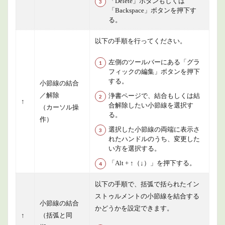
「Delete」ボタンもしくは
「Backspace」ボタンを押下す
る。
以下の手順を行ってください。
左側のツールバーにある「グラ
フィックの編集」ボタンを押下
する。
小節線の結合
／解除
浄書ページで、結合もしくは結
↑
合解除したい小節線を選択す
（カーソル操
る。
作）
選択した小節線の両端に表示さ
れたハンドルのうち、変更した
い方を選択する。
「Alt + ↑（↓）」を押下する。
以下の手順で、括弧で括られたイン
ストゥルメントの小節線を結合する
小節線の結合
かどうかを設定できます。
↑
（括弧と同