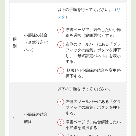
以下の手順を行ってください。（
リ
ンク
）
浄書ページで、結合したい小節
小節線の結合
線を選択（範囲選択）する。
個
（形式設定パ
左側のツールバーにある「グラ
別
ネル）
フィックの編集」ボタンを押下
し、「形式設定パネル」を表示
する。
[括弧] > [小節線の結合を変更]を
押下する。
以下の手順を行ってください。
左側のツールバーにある「グラ
フィックの編集」ボタンを押下
する。
小節線の結合
↑
解除
浄書ページで、結合解除したい
小節線を選択する。