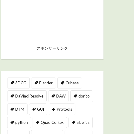
スポンサーリンク
3DCG
Blender
Cubase
DaVinci Resolve
DAW
dorico
DTM
GUI
Protools
python
Quad Cortex
sibelius