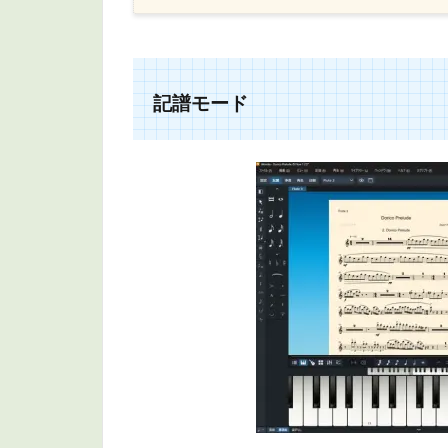
1
記
譜
モ
ー
記譜モード
ド
1.1
記譜
モー
ドへ
の切
り替
え
1.2
記譜
モー
ドの
パネ