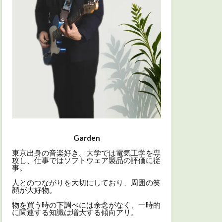
Garden
東京出身の音楽好き。大学では電気工学を専
攻し、仕事ではソフトウェア製品の評価に従
事。
人とのつながりを大切にしており、周囲の笑
顔が大好物。
物を買う時の下調べには余念がなく、一時的
に関連する知識は増大する傾向アリ。