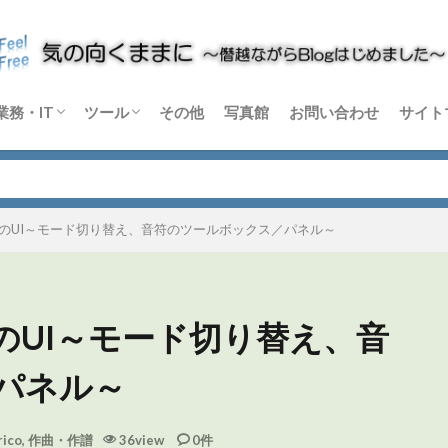
業務・IT
ツール
その他
写真館
お問い合わせ
サイト
m
rtex
C-X
音楽機材
論
Windows
Python
その他 業務・IT
Blender
DaVinci Resolve
Sikuli X
Dify
その他 ソフトウェア
ハードウェア
ードのUI～モード切り替え、音符のツールボックス／パネル～
ドのUI～モード切り替え、音
パネル～
rico
,
作曲・作譜
36view
0件