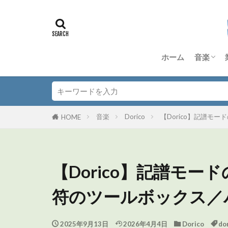
ホーム
音楽
DTM
Dorico
Anagra
Quad Co
TD-50S
その他 
音楽理
音楽
Dorico
【Dorico】記譜モ
HOME
【Dorico】記譜モー
符のツールボックス／
2025年9月13日
2026年4月4日
Dorico
do