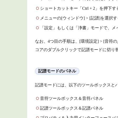
と
め
ショートカットキー「Ctrl + 2」を押下す
メニューの[ウィンドウ] > [記譜]を選択
「設定」もしくは「浄書」モードで、メ
なお、4つ目の手順は、[環境設定] > [音符の
コアのダブルクリックで記譜モードに切り替
記譜モードのパネル
記譜モードには、以下のツールボックスと
音符ツールボックス＆音符パネル
記譜ツールボックス＆記譜パネル
プロパティ＆入力用インターフェースパ