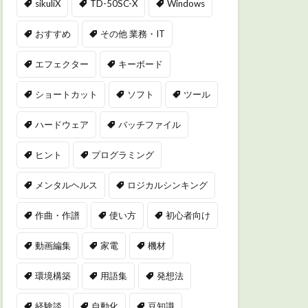
sikuliX
TD-50SC-X
Windows
おすすめ
その他 業務・IT
エフェクター
キーボード
ショートカット
ソフト
ツール
ハードウェア
バッチファイル
ヒント
プログラミング
メンタルヘルス
ロジカルシンキング
作曲・作譜
使い方
初心者向け
動画編集
家電
機材
環境構築
用語集
発想法
経験談
自動化
豆知識