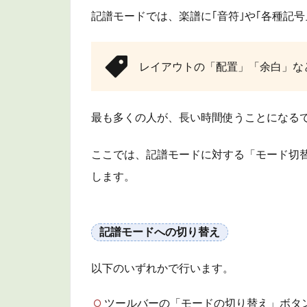
ル
記譜モードでは、楽譜に｢音符｣や｢各種記
1.3
音符
ツー
レイアウトの「配置」「余白」な
ルボ
ック
ス＆
最も多くの人が、長い時間使うことになる
音符
パネ
ここでは、記譜モードに対する「モード切替
ル
します。
2
商
品
記譜モードへの切り替え
情
報
以下のいずれかで行います。
3
ま
ツールバーの「モードの切り替え」ボタ