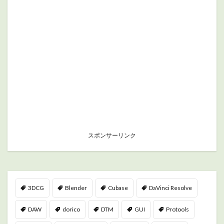
スポンサーリンク
3DCG
Blender
Cubase
DaVinci Resolve
DAW
dorico
DTM
GUI
Protools