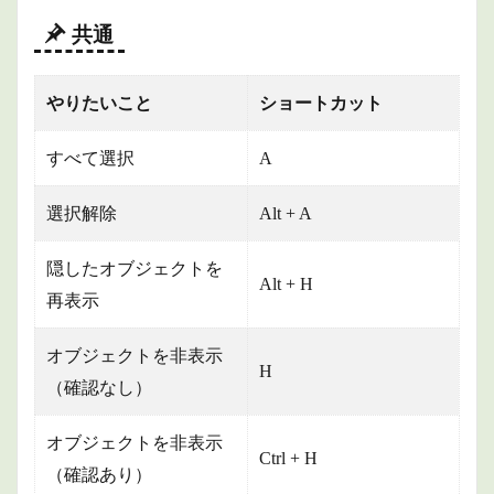
1.3
共通
テキ
スト
1.4
やりたいこと
ショートカット
コン
ソー
すべて選択
A
ル
1.5
選択解除
Alt + A
クリ
ップ
隠したオブジェクトを
1.6
Alt + H
グリ
再表示
ース
ペン
シル
オブジェクトを非表示
H
（確認なし）
1.7
マス
ク編
オブジェクトを非表示
集
Ctrl + H
（確認あり）
1.8