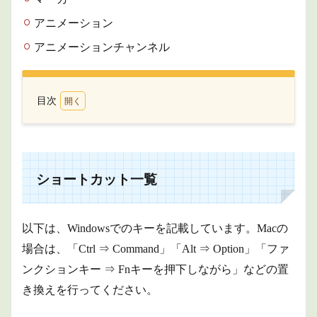
アニメーション
アニメーションチャンネル
目次
1
ショ
ート
カッ
ト一
ショートカット一覧
覧
1.1
共通
以下は、Windowsでのキーを記載しています。Macの
1.2
場合は、「Ctrl ⇒ Command」「Alt ⇒ Option」「ファ
ファ
ンクションキー ⇒ Fnキーを押下しながら」などの置
イル
ブラ
き換えを行ってください。
ウザ
ー