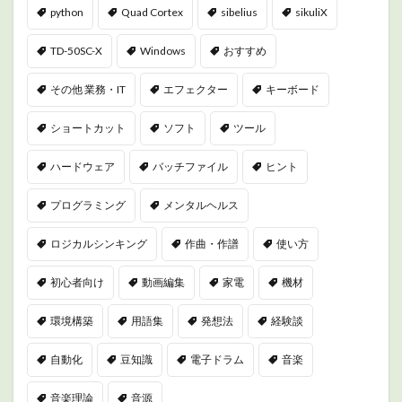
python
Quad Cortex
sibelius
sikuliX
TD-50SC-X
Windows
おすすめ
その他 業務・IT
エフェクター
キーボード
ショートカット
ソフト
ツール
ハードウェア
バッチファイル
ヒント
プログラミング
メンタルヘルス
ロジカルシンキング
作曲・作譜
使い方
初心者向け
動画編集
家電
機材
環境構築
用語集
発想法
経験談
自動化
豆知識
電子ドラム
音楽
音楽理論
音源