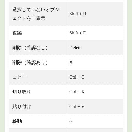
マー
カー
選択していないオブジ
Shift + H
ェクトを非表示
1.9
アニ
メー
複製
Shift + D
ショ
ン
削除（確認なし）
Delete
1.10
アニメ
ーショ
削除（確認あり）
X
ンチャ
ンネル
コピー
Ctrl + C
2
まと
切り取り
Ctrl + X
め
貼り付け
Ctrl + V
移動
G