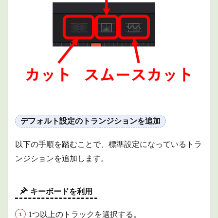
ボタン
を利用
1.3
トラ
ンジ
ショ
ンか
らカ
ット
に変
更
（デ
ィゾ
デフォルト設定のトランジションを追加
ルブ
を削
以下の手順を踏むことで、標準設定になっているトラ
除）
ンジションを追加します。
1.3.1
ボタン
を利用
キーボードを利用
1.3.2
キーボ
ードを
1つ以上のトラックを選択する。