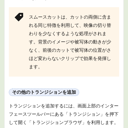
ジェネ
レータ
ー
スムースカットは、カットの両側に含ま
3.2
れる同じ特徴を利用して、映像の切り替
エフ
ェク
わりを少なくするような処理がされま
トの
す。背景のイメージや被写体の動きが少
追加
なく、前後のカットで被写体の位置がさ
3.3
エフ
ほど変わらないクリップで効果を発揮し
ェク
ます。
トの
編集
4
出力
その他のトランジションを追加
4.1
クイ
トランジションを追加するには、画面上部のインター
ック
エク
フェースツールバーにある「トランジション」を押下
スポ
して開く「トランジションブラウザ」を利用します。
ート