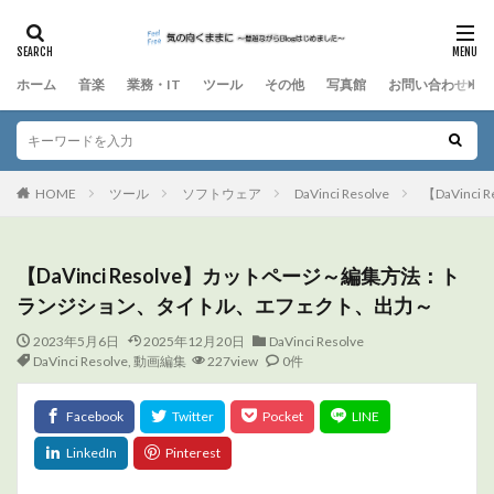
ホーム
音楽
業務・IT
ツール
その他
写真館
お問い合わせ
HOME
ツール
ソフトウェア
DaVinci Resolve
【DaVin
【DaVinci Resolve】カットページ～編集方法：ト
ランジション、タイトル、エフェクト、出力～
2023年5月6日
2025年12月20日
DaVinci Resolve
DaVinci Resolve
,
動画編集
227view
0件