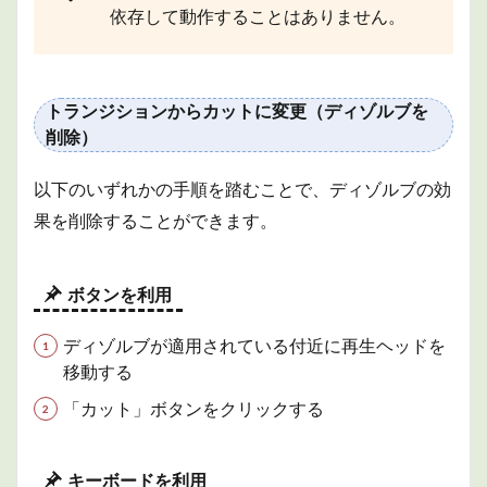
ショ
依存して動作することはありません。
ンの
編集
と削
除
トランジションからカットに変更（ディゾルブを
2
削除）
タイ
トル
（テ
以下のいずれかの手順を踏むことで、ディゾルブの効
ロッ
プ）
果を削除することができます。
2.1
タイ
トル
ボタンを利用
ブラ
ウザ
ディゾルブが適用されている付近に再生ヘッドを
2.2
移動する
タイ
トル
「カット」ボタンをクリックする
の追
加
キーボードを利用
2.3