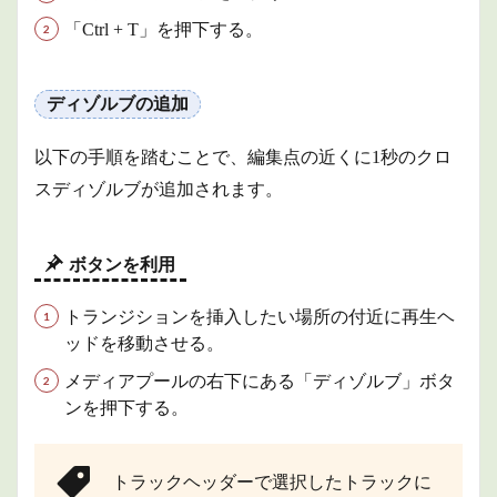
利用
「Ctrl + T」を押下する。
1.4
スム
ース
ディゾルブの追加
カッ
トの
追加
以下の手順を踏むことで、編集点の近くに1秒のクロ
1.4.1
スディゾルブが追加されます。
ボタン
を利用
1.5
ボタンを利用
その
他の
トランジションを挿入したい場所の付近に再生ヘ
トラ
ッドを移動させる。
ンジ
ショ
メディアプールの右下にある「ディゾルブ」ボタ
ンを
追加
ンを押下する。
1.6
トラ
ンジ
トラックヘッダーで選択したトラックに