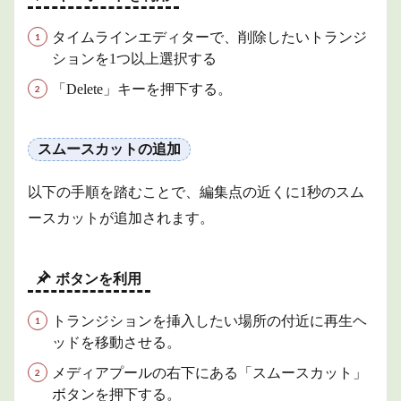
タイ
トル
タイムラインエディターで、削除したいトランジ
の編
ションを1つ以上選択する
集
「Delete」キーを押下する。
3
エフ
ェク
トの
スムースカットの追加
利用
3.1
以下の手順を踏むことで、編集点の近くに1秒のスム
エフ
ースカットが追加されます。
ェク
トの
種類
ボタンを利用
3.1.1
ビデオ
トランジションを挿入したい場所の付近に再生ヘ
3.1.2
ッドを移動させる。
オーデ
ィオ
メディアプールの右下にある「スムースカット」
3.1.3
ボタンを押下する。