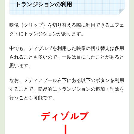
ンの
トランジションの利用
利用
1.1
デフ
映像（クリップ）を切り替える際に利用できるエフェ
ォル
ト設
クトにトランジションがあります。
定の
トラ
中でも、ディゾルブを利用した映像の切り替えは多用
ンジ
ショ
されることも多いので、一度は目にしたことがあると
ンを
追加
思います。
1.1.1
なお、メディアプール右下にある以下のボタンを利用
キーボ
ードを
することで、簡易的にトランジションの追加・削除を
利用
行うことも可能です。
1.2
ディ
ゾル
ブの
追加
1.2.1