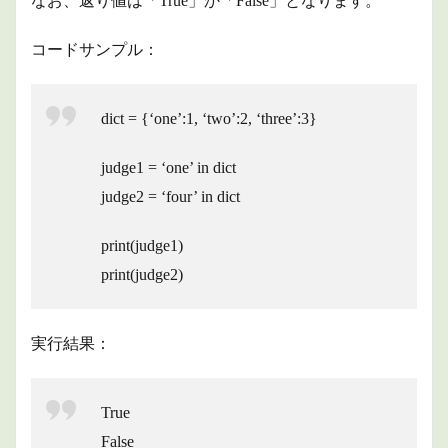
なお、返り値は「True」か「False」となります。
ルオ
ブジ
コードサンプル：
ェク
トか
ら辞
書を
dict = {‘one’:1, ‘two’:2, ‘three’:3}
作成
1.9
judge1 = ‘one’ in dict
辞書
のキ
judge2 = ‘four’ in dict
ーに
渡る
print(judge1)
イテ
レー
print(judge2)
タの
取得
2
実行結果：
まと
め
True
False