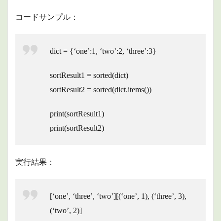
コードサンプル：
dict = {‘one’:1, ‘two’:2, ‘three’:3}
sortResult1 = sorted(dict)
sortResult2 = sorted(dict.items())
print(sortResult1)
print(sortResult2)
実行結果：
[‘one’, ‘three’, ‘two’][(‘one’, 1), (‘three’, 3),
(‘two’, 2)]