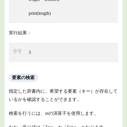
のソ
ート
print(length)
1.5
要素
を逆
順に
実行結果：
並べ
る
1.6
3
辞書
をリ
スト
とし
て取
要素の検索
得
1.7
指定した辞書内に、希望する要素（キー）が存在して
辞書
いるかを確認することができます。
のコ
ピー
検索を行うには、inの演算子を使用します。
1.8
イテ
ラブ