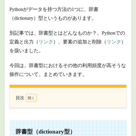
Pythonがデータを持つ方法の1つに、辞書
（dictionary）型というものがあります。
別記事では、辞書型とはどんなものか？、Pythonでの
定義と出力（
リンク
）、要素の追加と削除（
リンク
）
を扱いました。
今回は、辞書型におけるその他の利用頻度が高そうな
操作について、まとめていきます。
目次
1
辞書型
（dictionary
型）
1.1
辞書型（dictionary型）
要素