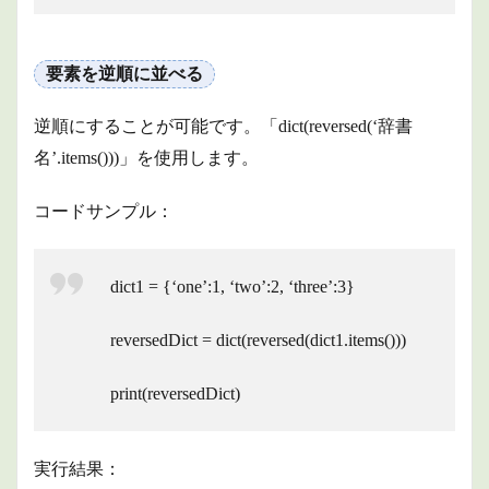
要素を逆順に並べる
逆順にすることが可能です。「dict(reversed(‘辞書
名’.items()))」を使用します。
コードサンプル：
dict1 = {‘one’:1, ‘two’:2, ‘three’:3}
reversedDict = dict(reversed(dict1.items()))
print(reversedDict)
実行結果：