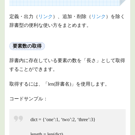
数の
取得
定義・出力（
リンク
）、追加・削除（
リンク
）を除く
1.2
要素
辞書型の便利な使い方をまとめます。
の検
索
1.3
要素数の取得
要素
の追
辞書内に存在している要素の数を「長さ」として取得
加
（キ
することができます。
ーが
存在
して
取得するには、「len(辞書名)」を使用します。
いる
場合
コードサンプル：
は、
追加
しな
い）
dict = {‘one’:1, ‘two’:2, ‘three’:3}
1.4
要素
length = len(dict)