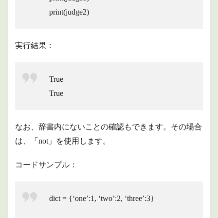
print(judge2)
実行結果：
True
True
なお、辞書内にないことの確認もできます。その場合
は、「not」を使用します。
コードサンプル：
dict = {‘one’:1, ‘two’:2, ‘three’:3}