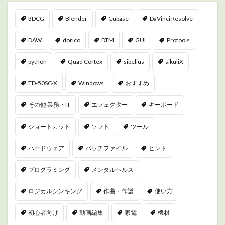
3DCG
Blender
Cubase
DaVinci Resolve
DAW
dorico
DTM
GUI
Protools
python
Quad Cortex
sibelius
sikuliX
TD-50SC-X
Windows
おすすめ
その他 業務・IT
エフェクター
キーボード
ショートカット
ソフト
ツール
ハードウェア
バッチファイル
ヒント
プログラミング
メンタルヘルス
ロジカルシンキング
作曲・作譜
使い方
初心者向け
動画編集
家電
機材