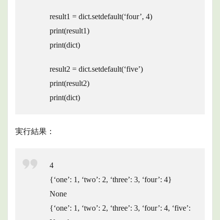
result1 = dict.setdefault(‘four’, 4)
print(result1)
print(dict)
result2 = dict.setdefault(‘five’)
print(result2)
print(dict)
実行結果：
4
{‘one’: 1, ‘two’: 2, ‘three’: 3, ‘four’: 4}
None
{‘one’: 1, ‘two’: 2, ‘three’: 3, ‘four’: 4, ‘five’: