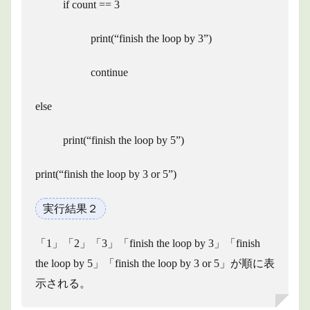
if count == 3
print(“finish the loop by 3”)
continue
else
print(“finish the loop by 5”)
print(“finish the loop by 3 or 5”)
実行結果２
「1」「2」「3」「finish the loop by 3」「finish
the loop by 5」「finish the loop by 3 or 5」が順に表
示される。