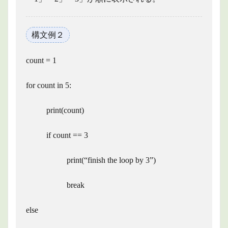
構文例２
count = 1
for count in 5:
print(count)
if count == 3
print(“finish the loop by 3”)
break
else