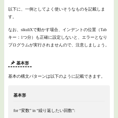
形
以下に、一例としてよく使いそうなものを記載しま
1.2
else
す。
文
1.3
なお、sikuliXで動かす場合、インデントの位置（Tab
break
キー：1つ分）も正確に設定しないと、エラーとなり
文
プログラムが実行されませんので、注意しましょう。
1.4
continue
文
基本形
1.5
リス
ト
基本の構文パターンは以下のように記載できます。
2
while
文の
基本形
構文
2.1
for “変数” in “繰り返したい回数”:
基本
形