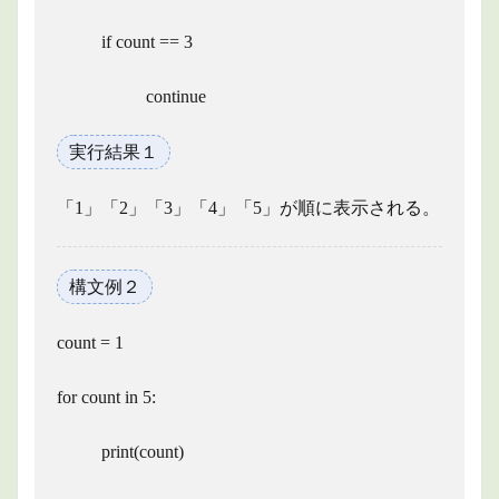
if count == 3
continue
実行結果１
「1」「2」「3」「4」「5」が順に表示される。
構文例２
count = 1
for count in 5:
print(count)