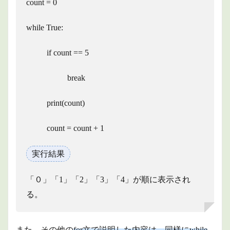
count = 0
while True:
if count == 5
break
print(count)
count = count + 1
実行結果
「０」「1」「2」「3」「4」が順に表示され
る。
また、その他の
for文で説明した内容は、同様にwhile