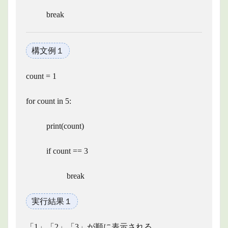
break
構文例１
count = 1
for count in 5:
print(count)
if count == 3
break
実行結果１
「1」「2」「3」が順に表示される。