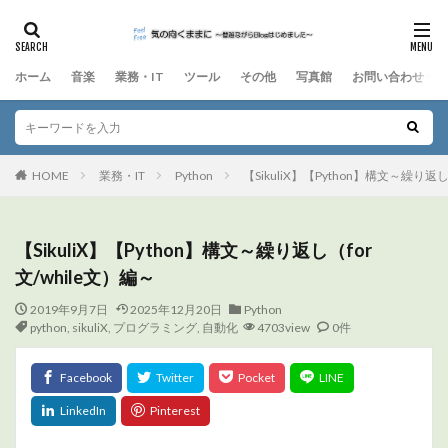
ホーム
音楽
業務・IT
ツール
その他
写真館
お問い合わせ
HOME
業務・IT
Python
【SikuliX】【Python】構文～繰り返し
【SikuliX】【Python】構文～繰り返し（for
文/while文）編～
2019年9月7日
2025年12月20日
Python
python
,
sikuliX
,
プログラミング
,
自動化
4703view
0件