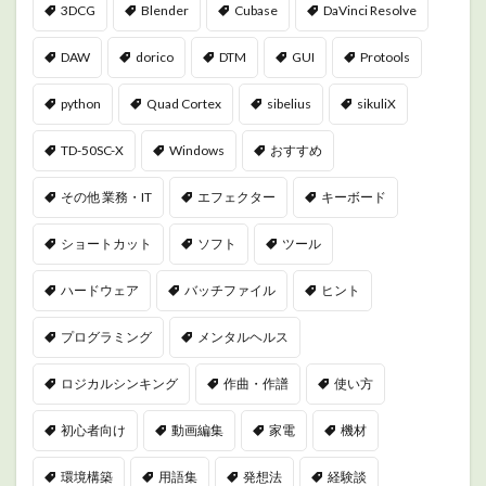
3DCG
Blender
Cubase
DaVinci Resolve
DAW
dorico
DTM
GUI
Protools
python
Quad Cortex
sibelius
sikuliX
TD-50SC-X
Windows
おすすめ
その他 業務・IT
エフェクター
キーボード
ショートカット
ソフト
ツール
ハードウェア
バッチファイル
ヒント
プログラミング
メンタルヘルス
ロジカルシンキング
作曲・作譜
使い方
初心者向け
動画編集
家電
機材
環境構築
用語集
発想法
経験談