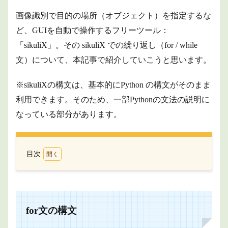
画像識別で目的の場所（オブジェクト）を指定するな
ど、GUIを自動で操作するフリーツール：
「sikuliX」。
その sikuliX での繰り返し（for / while
文）について、本記事で紹介していこうと思います。
※sikuliXの構文は、基本的にPython の構文がそのまま
利用できます。そのため、一部Pythonの文法の説明に
なっている部分があります。
目次
1
for
文の
構文
for文の構文
1.1
基本