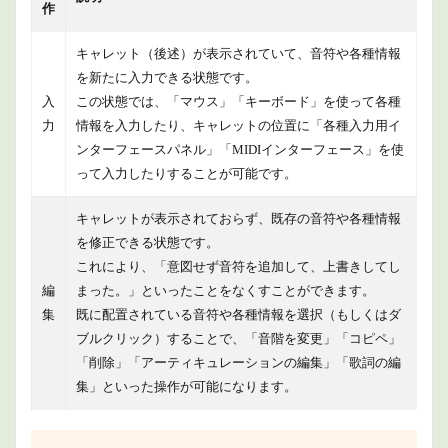
作
作
5
キャレット（後述）が表示されていて、音符や各種情報
ナビ
を新たに入力できる状態です。
ゲー
ショ
入
この状態では、「マウス」「キーボード」を使って各種
ン
力
情報を入力したり、キャレットの位置に「各種入力用イ
6
ンターフェースパネル」「MIDIインターフェース」を使
商品
って入力したりすることが可能です。
情報
7
キャレットが表示されておらず、既存の音符や各種情報
まと
を修正できる状態です。
め
これにより、「意図せず音符を追加して、上書きしてし
編
まった。」といったことをなくすことができます。
集
既に配置されている音符や各種情報を選択（もしくはダ
ブルクリック）することで、「音階を変更」「コピペ」
「削除」「アーティキュレーションの編集」「歌詞の編
集」といった操作が可能になります。