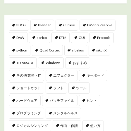
3DCG
Blender
Cubase
DaVinci Resolve
DAW
dorico
DTM
GUI
Protools
python
Quad Cortex
sibelius
sikuliX
TD-50SC-X
Windows
おすすめ
その他 業務・IT
エフェクター
キーボード
ショートカット
ソフト
ツール
ハードウェア
バッチファイル
ヒント
プログラミング
メンタルヘルス
ロジカルシンキング
作曲・作譜
使い方