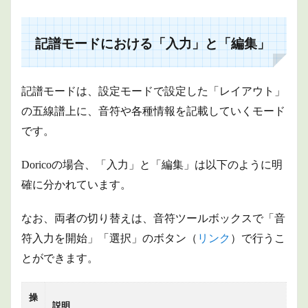
モー
ドに
おけ
記譜モードにおける「入力」と「編集」
る
「入
力」
と
記譜モードは、設定モードで設定した「レイアウト」
「編
集」
の五線譜上に、音符や各種情報を記載していくモード
です。
2
キャ
レッ
Doricoの場合、「入力」と「編集」は以下のように明
トと
は
確に分かれています。
3
なお、両者の切り替えは、音符ツールボックスで「音
「入
力」
符入力を開始」「選択」のボタン（
リンク
）で行うこ
の操
作
とができます。
4
編集
操
の操
説明