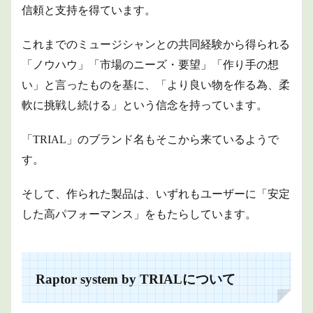
信頼と支持を得ています。
製品
構成
これまでのミュージシャンとの共同経験から得られる
2.3
選ぶ
「ノウハウ」「市場のニーズ・要望」「作り手の想
メリ
い」と言ったものを基に、「より良い物を作る為、柔
ット
軟に挑戦し続ける」という信念を持っています。
2.3.1
自然な
音色の
「TRIAL」のブランド名もそこから来ているようで
再現
す。
2.3.2
フィー
そして、作られた製品は、いずれもユーザーに「安定
ドバッ
ク対策
した高パフォーマンス」をもたらしています。
の効果
2.3.3
組み込
みの容
Raptor system by TRIALについて
易さ
2.3.4