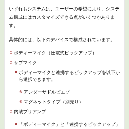
他社
製品
いずれもシステムは、ユーザーの希望により、システ
との
ム構成にはカスタマイズできる点がいくつかありま
比較
す。
3.1
音が
自然
具体的には、以下のデバイスで構成されています。
で豊
か
ボディーマイク（圧電式ピックアップ）
3.2
サブマイク
搭載
方法
ボディーマイクと連携するピックアップを以下か
のバ
リエ
ら選択できます。
ーシ
ョン
アンダーサドルピエゾ
が豊
富
マグネットタイプ（別売り）
4
内蔵プリアンプ
実際
の音
実際
「ボディーマイク」と「連携するピックアップ」