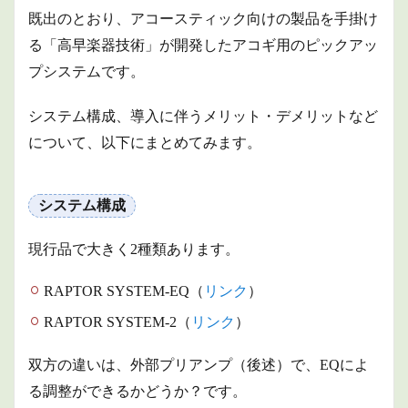
信頼
既出のとおり、アコースティック向けの製品を手掛け
性・保
る「高早楽器技術」が開発したアコギ用のピックアッ
守性
プシステムです。
2.3.5
バッテ
リー交
システム構成、導入に伴うメリット・デメリットなど
換不要
について、以下にまとめてみます。
2.4
選ぶ
デメ
システム構成
リッ
ト
現行品で大きく2種類あります。
2.4.1
価格
RAPTOR SYSTEM-EQ（
リンク
）
2.4.2
外部プ
RAPTOR SYSTEM-2（
リンク
）
リアン
プが必
双方の違いは、外部プリアンプ（後述）で、EQによ
須
る調整ができるかどうか？です。
3