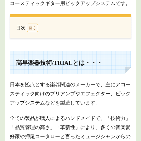
コースティックギター用ピックアップシステムです。
目次
1
高
早楽器技
術/TRIAL
と
は・・・
高早楽器技術/TRIALとは・・・
2
Raptor
system
日本を拠点とする楽器関連のメーカーで、主にアコー
by
TRIAL
スティック向けのプリアンプやエフェクター、ピック
につい
アップシステムなどを製造しています。
て
2.1
全ての製品が職人によるハンドメイドで、「技術力」
シス
テム
「品質管理の高さ」「革新性」により、多くの音楽愛
構成
好家や押尾コータローと言ったミュージシャンからの
2.2