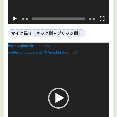
00:00
00:00
マイク録り（ネック側＋ブリッジ側）
動
https://ytktfeelfree.com/wp-
画
content/uploads/2024/07/neckbridge.mp3
プ
レ
ー
ヤ
ー