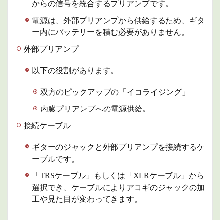
の音
からの信号を統合するプリアンプです。
5
電源は、外部プリアンプから供給するため、ギタ
商品
ー内にバッテリーを積む必要がありません。
情報
外部プリアンプ
6
まと
め
以下の役割があります。
双方のピックアップの「イコライジング」
内臓プリアンプへの電源供給。
接続ケーブル
ギターのジャックと外部プリアンプを接続するケ
ーブルです。
「TRSケーブル」もしくは「XLRケーブル」から
選択でき、ケーブルによりアコギのジャックの加
工や見た目が変わってきます。