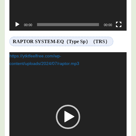
00:00
00:00
RAPTOR SYSTEM-EQ（Type Sp）（TRS）
動
https://ytktfeelfree.com/wp-
画
content/uploads/2024/07/raptor.mp3
プ
レ
ー
ヤ
ー