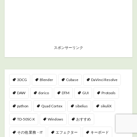
スポンサーリンク
3DCG
Blender
Cubase
DaVinci Resolve
DAW
dorico
DTM
GUI
Protools
python
Quad Cortex
sibelius
sikuliX
TD-50SC-X
Windows
おすすめ
その他 業務・IT
エフェクター
キーボード