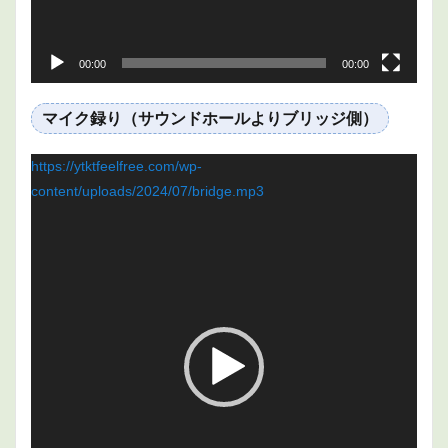
00:00
00:00
マイク録り（サウンドホールよりブリッジ側）
動
https://ytktfeelfree.com/wp-
画
content/uploads/2024/07/bridge.mp3
プ
レ
ー
ヤ
ー