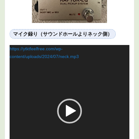
マイク録り（サウンドホールよりネック側）
動
https://ytktfeelfree.com/wp-
画
content/uploads/2024/07/neck.mp3
プ
レ
ー
ヤ
ー