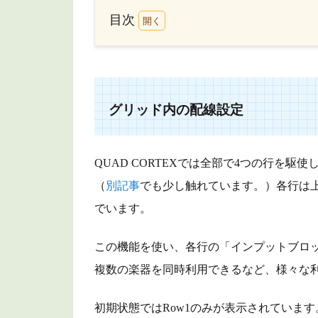
目次
1
グ
リ
ッ
ド
グリッド内の配線設定
内
の
配
QUAD CORTEXでは全部で4つの行を
線
（
別記事
でも少し触れています。）各行は上から
設
定
でいます。
1.1
この機能を使い、各行の「インプットブロ
配線
パタ
複数の楽器を同時利用できるなど、様々な
ーン
初期状態ではRow1のみが表示されていま
1.2