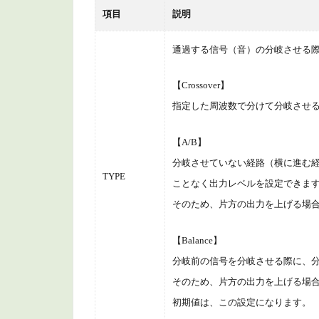
項目
説明
通過する信号（音）の分岐させる
【Crossover】
指定した周波数で分けて分岐させ
【A/B】
分岐させていない経路（横に進む
TYPE
ことなく出力レベルを設定できま
そのため、片方の出力を上げる場
【Balance】
分岐前の信号を分岐させる際に、分
そのため、片方の出力を上げる場
初期値は、この設定になります。