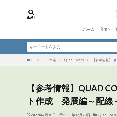
ホーム
音楽
DTM
Dorico
Anagra
Quad Co
TD-50S
その他 
音楽理
音楽
Quad Cortex
【参考情報】QU
HOME
【参考情報】QUAD CO
ト作成 発展編～配線
2022年2月10日
2025年12月20日
Quad Corte