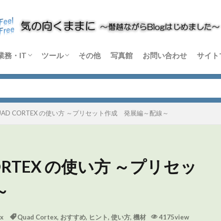
業務・IT
ツール
その他
写真館
お問い合わせ
サイト
m
rtex
C-X
音楽機材
論
Windows
Python
その他 業務・IT
Blender
DaVinci Resolve
Sikuli X
Dify
その他 ソフトウェア
ハードウェア
AD CORTEX の使い方 ～プリセット作成 発展編～配線～
RTEX の使い方 ～プリセッ
～
x
Quad Cortex
,
おすすめ
,
ヒント
,
使い方
,
機材
4175view