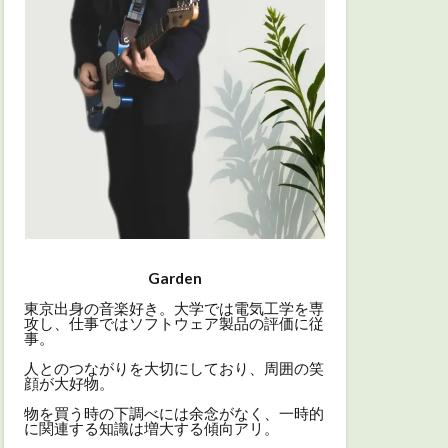
Garden
東京出身の音楽好き。大学では電気工学を専
攻し、仕事ではソフトウェア製品の評価に従
事。
人とのつながりを大切にしており、周囲の笑
顔が大好物。
物を買う時の下調べには余念がなく、一時的
に関連する知識は増大する傾向アリ。