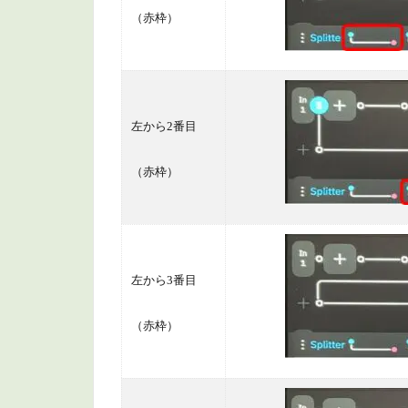
（赤枠）
左から2番目
（赤枠）
左から3番目
（赤枠）