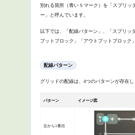
別れる箇所（青い S マーク）を「スプリッ
3
商
ー」と呼んでいます。
品
リ
以下では、「配線パターン」、「スプリッ
ン
プットブロック」「アウトプットブロック
ク
4
ま
配線パターン
と
め
グリッドの配線は、4つのパターンが存在し
パターン
イメージ図
左から1番目