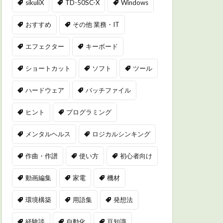
sikuliX
TD-50SC-X
Windows
おすすめ
その他 業務・IT
エフェクター
キーボード
ショートカット
ソフト
ツール
ハードウェア
バッチファイル
ヒント
プログラミング
メンタルヘルス
ロジカルシンキング
作曲・作譜
使い方
初心者向け
動画編集
家電
機材
環境構築
用語集
発想法
経験談
自動化
豆知識