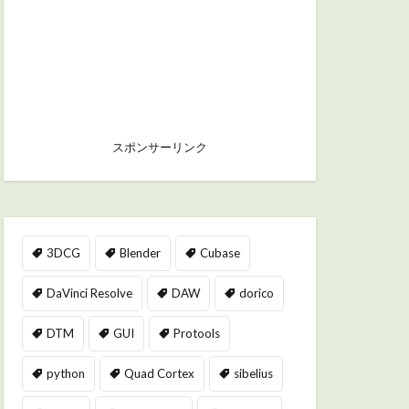
スポンサーリンク
3DCG
Blender
Cubase
DaVinci Resolve
DAW
dorico
DTM
GUI
Protools
python
Quad Cortex
sibelius