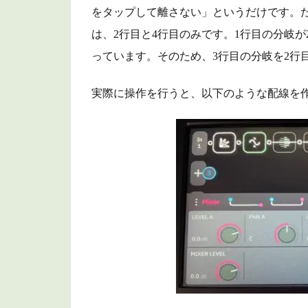
スプ
をタップして離さない」というだけです。
リッ
は、2行目と4行目のみです。1行目の分岐が
ター
っています。そのため、3行目の分岐を2行
1.3
ミキ
実際に操作を行うと、以下のような配線を
サー
1.4
入出
力ブ
ロッ
ク
2
利用
例
（配
線
例）