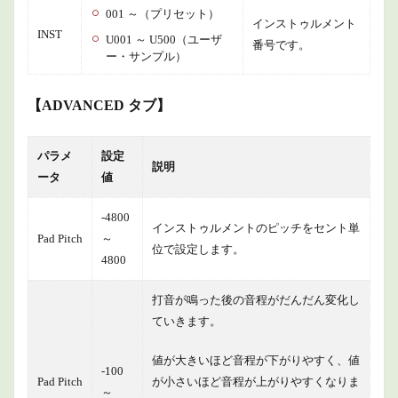
シンバ
001 ～（プリセット）
インストゥルメント
ル類に
INST
U001 ～ U500（ユーザ
関する
番号です。
ー・サンプル）
設定
2
【ADVANCED タブ】
商品
情報
3
パラメ
設定
説明
まと
ータ
値
め
-4800
インストゥルメントのピッチをセント単
Pad Pitch
～
位で設定します。
4800
打音が鳴った後の音程がだんだん変化し
ていきます。
値が大きいほど音程が下がりやすく、値
-100
Pad Pitch
が小さいほど音程が上がりやすくなりま
～