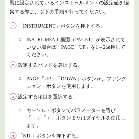
メイ
既に設定されているインストゥルメントの設定値を編
ン・
集する際は、以下の手順を行ってください。
イン
スト
ゥル
「INSTRUMENT」ボタンを押下する。
メン
トの
INSTRUMENT 画面（PAGE1）が表示されて
設定
値を
いない場合は、PAGE「UP」を1～2回押して
編集
ください。
する
設定するパッドを選択する。
1.1.1
全ての
PAGE「UP」「DOWN」ボタンか、ファンク
インス
トゥル
ション・ボタンを使用します。
メント
に共通
設定する項目を選択する。
する設
定
カーソル・ボタンでパラメーターを選び、
1.1.2
「－」「＋」ボタンまたはダイヤルを使用し
KICKに
ます。
関する
設定
「KIT」ボタンを押下する。