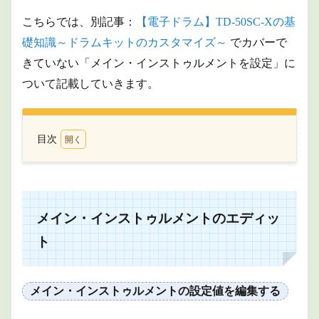
こちらでは、別記事：
【電子ドラム】TD-50SC-Xの基
礎知識～ドラムキットのカスタマイズ～
でカバーで
きていない「メイン・インストゥルメントを設定」に
ついて記載していきます。
目次
1
メイ
ン・
イン
スト
メイン・インストゥルメントのエディッ
ゥル
メン
ト
トの
エデ
ィッ
ト
メイン・インストゥルメントの設定値を編集する
1.1