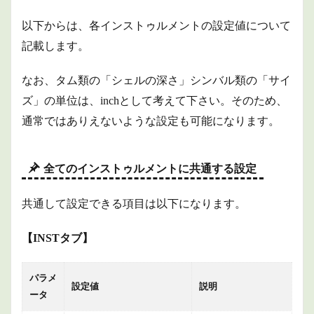
1.1.3
以下からは、各インストゥルメントの設定値について
スネア
に関す
記載します。
る設定
1.1.4
なお、タム類の「シェルの深さ」シンバル類の「サイ
タムに
ズ」の単位は、inchとして考えて下さい。そのため、
関する
設定
通常ではありえないような設定も可能になります。
1.1.5
ハイハ
ットに
全てのインストゥルメントに共通する設定
関する
設定
共通して設定できる項目は以下になります。
1.1.6
ライド
シンバ
【INSTタブ】
ル類に
関する
設定
パラメ
設定値
説明
ータ
1.1.7
その他