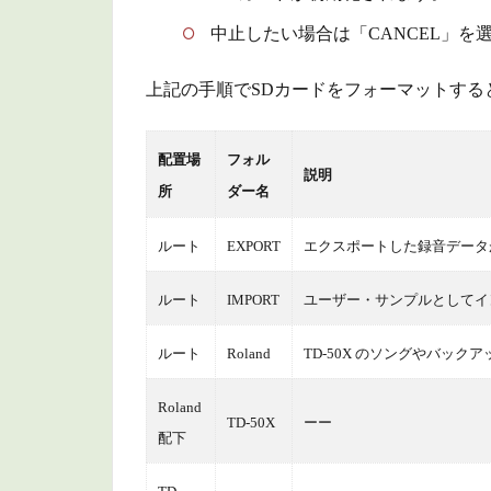
（全
設
中止したい場合は「CANCEL」を
定）
上記の手順でSDカードをフォーマットする
2.2
SD カ
ードに
配置場
フォル
ドラ
説明
所
ダー名
ム・キ
ットを
バック
ルート
EXPORT
エクスポートした録音データ
アップ
する
ルート
IMPORT
ユーザー・サンプルとしてイ
（1
KIT
ルート
Roland
TD-50X のソングやバッ
SAVE）
Roland
3
TD-50X
ーー
配下
デ
ー