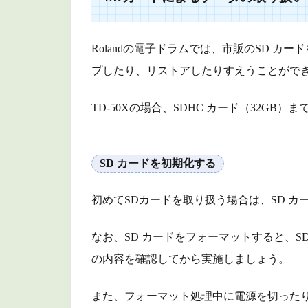
に
よ
る
Rolandの電子ドラムでは、市販のSD 
デ
プしたり、リストアしたりすえうことがで
ー
タ
の
TD-50Xの場合、SDHC カード（32GB）
取
り
扱
SD カードを初期化する
い
1.1
初めてSDカードを取り扱う場合は、SD 
SD カ
ード
なお、SD カードをフォーマットすると、S
を初
の内容を確認してから実施しましょう。
期化
する
また、フォーマット処理中に電源を切ったり、
2