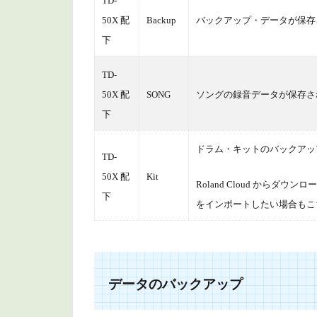
タ
TD-
の
50X 配
Backup
バックアップ・データが保存
ロ
下
ー
ド
TD-
3.1
50X 配
SONG
ソングの録音データが保存さ
SD カ
下
ード
から
ドラム・キットのバックアッ
TD-
バッ
クア
50X 配
Kit
Roland Cloud からダ
ッ
下
をインポートしたい場合もこ
プ・
デー
タを
読み
込む
データのバックアップ
（全
設