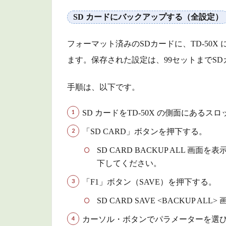
定）
SD カードにバックアップする（全設定）
3.2
ド
ラム・
フォーマット済みのSDカードに、TD-50
キット
のデー
ます。保存された設定は、99セットまでS
タをSD
カード
手順は、以下です。
から読
み込む
SD カードをTD-50X の側面にあるス
（1 KIT
LOAD）
「SD CARD」ボタンを押下する。
4
SD CARD BACKUP ALL 画
デ
下してください。
ー
「F1」ボタン（SAVE）を押下する。
タ
の
SD CARD SAVE <BACKUP A
削
除
カーソル・ボタンでパラメーターを選