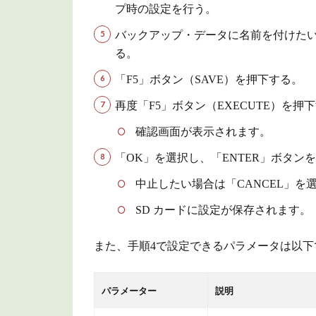
プ時の設定を行う。
4.1
バッ
クアッ
バックアップ・データに名前を付けたい
プ・デー
る。
タをSD カ
「F5」ボタン（SAVE）を押下する。
ードから
削除する
再度「F5」ボタン（EXECUTE）を押
（DELETE
／ 1 KIT
確認画面が表示されます。
DELETE）
「OK」を選択し、「ENTER」ボタン
5
中止したい場合は「CANCEL」を
そ
の
SD カードに設定が保存されます。
他
また、手順4で設定できるパラメータは以下
5.1
SDカ
ード
パラメーター
説明
を