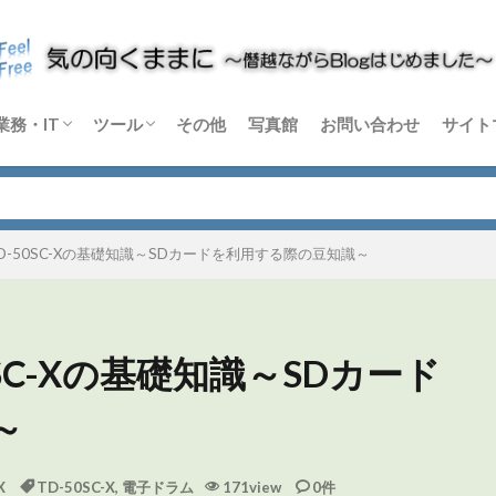
業務・IT
ツール
その他
写真館
お問い合わせ
サイト
m
rtex
C-X
音楽機材
論
Windows
Python
その他 業務・IT
Blender
DaVinci Resolve
Sikuli X
Dify
その他 ソフトウェア
ハードウェア
-50SC-Xの基礎知識～SDカードを利用する際の豆知識～
SC-Xの基礎知識～SDカード
～
X
TD-50SC-X
,
電子ドラム
171view
0件