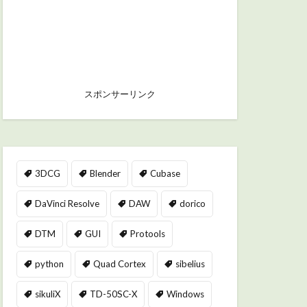
スポンサーリンク
3DCG
Blender
Cubase
DaVinci Resolve
DAW
dorico
DTM
GUI
Protools
python
Quad Cortex
sibelius
sikuliX
TD-50SC-X
Windows