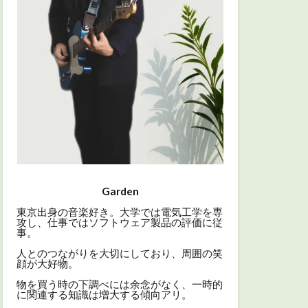
Garden
東京出身の音楽好き。大学では電気工学を専
攻し、仕事ではソフトウェア製品の評価に従
事。
人とのつながりを大切にしており、周囲の笑
顔が大好物。
物を買う時の下調べには余念がなく、一時的
に関連する知識は増大する傾向アリ。