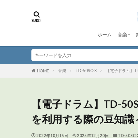
ホーム
音楽
DTM
Dorico
Anagra
Quad Co
TD-50S
その他 
音楽理
音楽
TD-50SC-X
【電子ドラム】TD
HOME
【電子ドラム】TD-50
を利用する際の豆知識
2022年10月15日
2025年12月20日
TD-50SC-