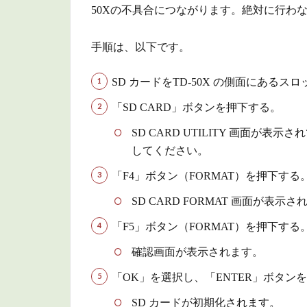
50Xの不具合につながります。絶対に行わ
デ
ー
タ
手順は、以下です。
の
バ
SD カードをTD-50X の側面にあるス
ッ
ク
「SD CARD」ボタンを押下する。
ア
SD CARD UTILITY 画面が
ッ
してください。
プ
「F4」ボタン（FORMAT）を押下する
2.1
SD カ
SD CARD FORMAT 画面が表示
ード
「F5」ボタン（FORMAT）を押下する
にバ
ック
確認画面が表示されます。
アッ
プす
「OK」を選択し、「ENTER」ボタン
る
SD カードが初期化されます。