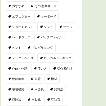
おすすめ
その他 業務・IT
エフェクター
キーボード
ショートカット
ソフト
ツール
ハードウェア
バッチファイル
ヒント
プログラミング
メンタルヘルス
ロジカルシンキング
作曲・作譜
使い方
初心者向け
動画編集
家電
機材
環境構築
用語集
発想法
経験談
自動化
豆知識