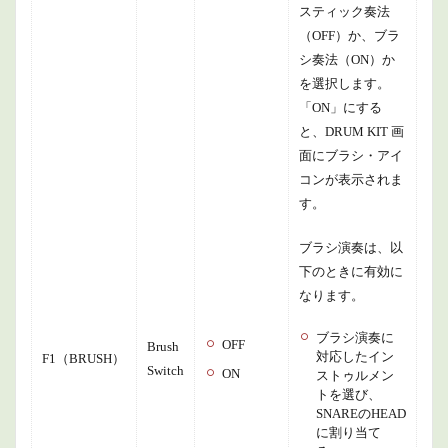
スティック奏法
（OFF）か、ブラ
シ奏法（ON）か
を選択します。
「ON」にする
と、DRUM KIT 画
面にブラシ・アイ
コンが表示されま
す。
ブラシ演奏は、以
下のときに有効に
なります。
ブラシ演奏に
OFF
Brush
対応したイン
F1（BRUSH）
Switch
ON
ストゥルメン
トを選び、
SNAREのHEAD
に割り当て