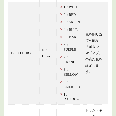
1：WHITE
2：RED
3：GREEN
4：BLUE
色を割り当
5：PINK
て可能な
6：
「ボタン」
PURPLE
Kit
F2（COLOR）
や「ノブ」
Color
7：
の点灯色を
ORANGE
設定しま
8：
す。
YELLOW
9：
EMERALD
10：
RAINBOW
ドラム・キ