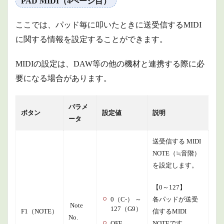
PAD MIDI（4ぺージ目）
ここでは、パッド毎に叩いたときに送受信するMIDI
に関する情報を設定することができます。
MIDIの設定は、DAW等の他の機材と連携する際に必
要になる場合があります。
パラメ
ボタン
設定値
説明
ータ
送受信する MIDI
NOTE（≒音階）
を設定します。
【0～127】
0（C-） ～
各パッドが送受
Note
127（G9）
F1（NOTE）
信するMIDI
No.
OFF
NOTEです。