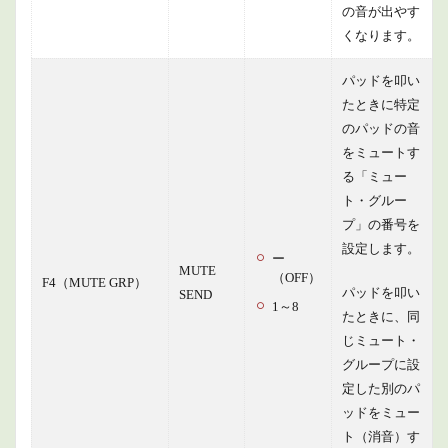
の音が出やす
くなります。
パッドを叩い
たときに特定
のパッドの音
をミュートす
る「ミュー
ト・グルー
プ」の番号を
設定します。
ー
MUTE
（OFF）
F4（MUTE GRP）
パッドを叩い
SEND
1～8
たときに、同
じミュート・
グループに設
定した別のパ
ッドをミュー
ト（消音）す