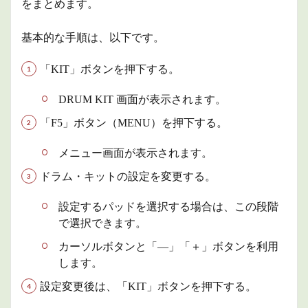
をまとめます。
SETTINGS
2（2ペー
ジ目）
基本的な手順は、以下です。
1.3
PAD
CONTROL（3
「KIT」ボタンを押下する。
ぺージ目）
1.4
DRUM KIT 画面が表示されます。
PAD
「F5」ボタン（MENU）を押下する。
MIDI（4
ぺージ
目）
メニュー画面が表示されます。
2
ドラム・キットの設定を変更する。
商品
情報
設定するパッドを選択する場合は、この段階
3
で選択できます。
まと
め
カーソルボタンと「―」「＋」ボタンを利用
します。
設定変更後は、「KIT」ボタンを押下する。