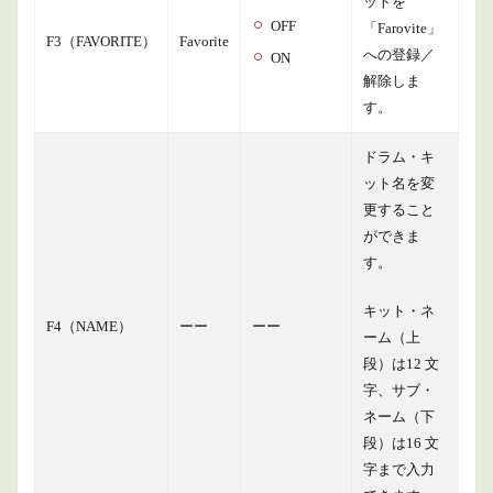
ットを
OFF
「Farovite」
F3（FAVORITE）
Favorite
への登録／
ON
解除しま
す。
ドラム・キ
ット名を変
更すること
ができま
す。
キット・ネ
F4（NAME）
ーー
ーー
ーム（上
段）は12 文
字、サブ・
ネーム（下
段）は16 文
字まで入力