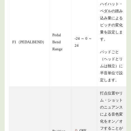
ハイハット・
ペダルの踏み
込み量による
ピッチの変化
量を設定しま
Pedal
-24 ～ 0 ～
す。
F1（PEDALBEND）
Bend
24
Range
パッドごと
（ヘッドとリ
ムは独立）に
半音単位で設
定します。
打点位置やリ
ム・ショット
のニュアンス
による音色変
化をオン／オ
フすることが
OFF