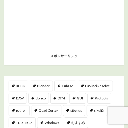
スポンサーリンク
3DCG
Blender
Cubase
DaVinci Resolve
DAW
dorico
DTM
GUI
Protools
python
Quad Cortex
sibelius
sikuliX
TD-50SC-X
Windows
おすすめ