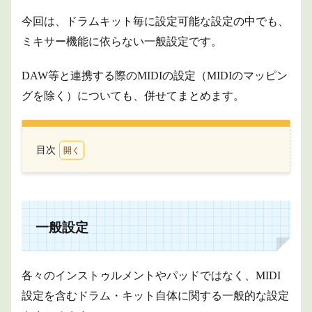
今回は、ドラムキット毎に設定可能な設定の中でも、
ミキサー機能に依らない一般設定です。
DAW等と連携する際のMIDIの設定（MIDIのマッピン
グを除く）についても、併せてまとめます。
目次
1
一般
設定
1.1
一般設定
KEY
SETTINGS
1（1ペー
ジ目）
各々のインストゥルメントやパッドではなく、MIDI
1.2
設定を含むドラム・キット自体に関する一般的な設定
KEY