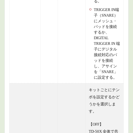
る。
TRIGGER IN端
子（SNARE）
にメッシュ・
パッドを接続
するか、
DIGITAL
TRIGGER IN 端
子にデジタル
接続対応のパ
ッドを接続
し、アサイン
を「SNARE」
に設定する。
キットごとにテン
ポを設定するかど
うかを選択しま
す。
【OFF】
TD-50X 全体で共