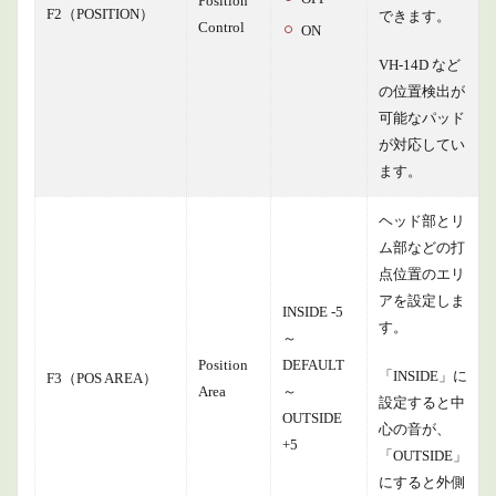
Position
F2（POSITION）
できます。
Control
ON
VH-14D など
の位置検出が
可能なパッド
が対応してい
ます。
ヘッド部とリ
ム部などの打
点位置のエリ
アを設定しま
INSIDE -5
す。
～
Position
DEFAULT
「INSIDE」に
F3（POS AREA）
Area
～
設定すると中
OUTSIDE
心の音が、
+5
「OUTSIDE」
にすると外側