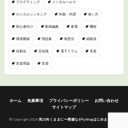
プログラミング
メンタルヘルス
ロジカルシンキング
作曲・作譜
使い方
初心者向け
動画編集
家電
機材
環境構築
用語集
発想法
経験談
自動化
豆知識
電子ドラム
音楽
音楽理論
音源
ホーム
免責事項
プライバシーポリシー
お問い合わせ
サイトマップ
© Copyright 2026
気の向くままに〜僭越ながらblogはじめました〜
.