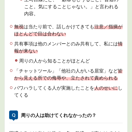
りま
こと。気にすることじゃない。」と言われる
した
内容。
か？
2
無視
は当たり前で、話しかけてきても
注意／指摘が
症状
ほとんどで目は合わない
に対
する
共有事項は他のメンバーとのみ共有して、私には
情
対応
報が来ない
2.1
①自
周りの人から知ることがほとんど
分を
「チャットツール」「他社の人がいる居室」など
皆
知る
から見える所での侮辱や、立たされて責められる
2.2
②心
パワハラしてくる人が実施したことを
人のせいに
し
療内
てくる
科医
に受
診
周りの人は助けてくれなかったの？
2.3
③受
診結