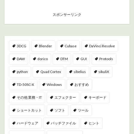
スポンサーリンク
3DCG
Blender
Cubase
DaVinci Resolve
DAW
dorico
DTM
GUI
Protools
python
Quad Cortex
sibelius
sikuliX
TD-50SC-X
Windows
おすすめ
その他 業務・IT
エフェクター
キーボード
ショートカット
ソフト
ツール
ハードウェア
バッチファイル
ヒント