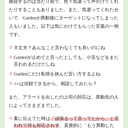
困惑するのは当たり前で、色々気遣って声かけてくれ
果を
受け
たりすることもありました。また、気遣ってくれたせ
ての
対応
いで、Gardenが異動後にターゲットになってしまった
3
現
人もいました。以下は気にかけてもらった言葉の一例
在
です。
は・・・
3.1
大丈夫？あんなこと言わなくても良いのにね
全て
が改
Gardenが止めてと言ったとしても、小言などをまた
善に
言われるだけだしね
向い
てい
Gardenにだけ私情を挟んだ言い方するよね
ま
す。
○○は信頼できるから、相談してみたら？
また、アラートを出したの上司の対応は、異動先の人
によってさまざまでした。
案に伝えてた時は
「頑張るって言ってたから」と言
われて何も対応されず
、直接的に「もう異動した