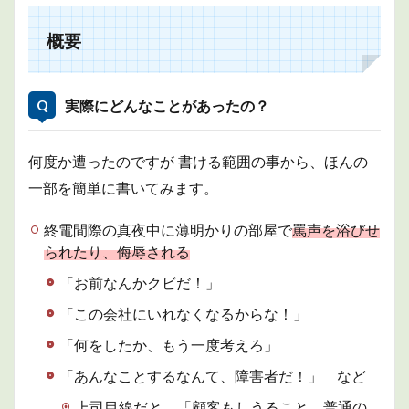
1.1
実際
概要
にど
んな
こと
があ
実際にどんなことがあったの？
った
の？
1.2
何度か遭ったのですが 書ける範囲の事から、ほんの
周り
一部を簡単に書いてみます。
の人
は助
けて
終電間際の真夜中に薄明かりの部屋で
罵声を浴びせ
くれ
られたり、侮辱される
なか
った
「お前なんかクビだ！」
の？
「この会社にいれなくなるからな！」
1.3
症状
「何をしたか、もう一度考えろ」
はど
んな
「あんなことするなんて、障害者だ！」 など
こと
があ
上司目線だと、「顧客もしうること。普通の