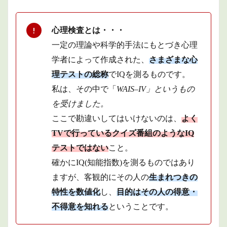
心理検査とは・・・
一定の理論や科学的手法にもとづき心理
学者によって作成された、
さまざまな心
理テストの総称
でIQを測るものです。
私は、その中で「
WAIS
–
IV」というもの
を受けました。
ここで勘違いしてはいけないのは、
よく
TVで行っているクイズ番組のようなIQ
テストではない
こと。
確かにIQ(知能指数)を測るものではあり
ますが、客観的にその人の
生まれつきの
特性を数値化
し、
目的はその人の得意・
不得意を知れる
ということです。