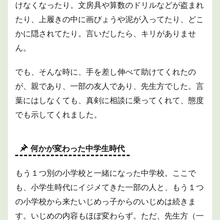
時代
けなくなったり。文房具や算数のドリルなどが盗まれ
2
たり、上履きの中に画びょうや泥が入ってたり、どこ
自分
かに隠されてたり。言いだしたら、キリがありませ
の転
機に
ん。
なっ
た高
校時
でも、そんな時に、手を差し伸べて助けてくれたの
代
が、親であり、一部の友人であり、先生方でした。言
～音
楽と
葉にはしなくても、真剣に相談に乗ってくれて、態度
の出
でも示してくれました。
会い
～
2.1
何かが変わった中学生時代
いじ
めか
ら解
もう１つ別の小学校と一緒になった中学校。ここで
放さ
れ、
も、小学生時代にイジメてきた一部の人と、もう１つ
楽し
の小学校から来たいじめっ子からのいじめは続きま
い思
い出
す。いじめの内容もほぼ変わらず。ただ、先生方（一