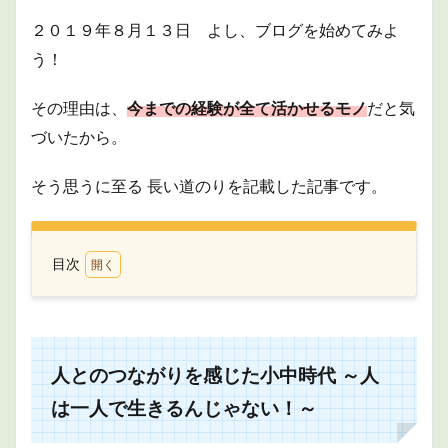
２０１９年８月１３日 よし、ブログを始めてみよ
う！
その理由は、
今までの経験が全て活かせるモノ
だと気
づいたから。
そう思うに至る 長い道のりを記載した記事です。
目次
1
人と
のつ
なが
りを
人とのつながりを感じた小中時代 ～人
感じ
た小
は一人で生きるんじゃない！～
中時
代