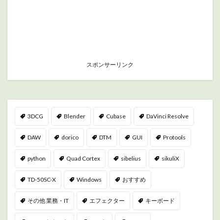
スポンサーリンク
3DCG
Blender
Cubase
DaVinci Resolve
DAW
dorico
DTM
GUI
Protools
python
Quad Cortex
sibelius
sikuliX
TD-50SC-X
Windows
おすすめ
その他 業務・IT
エフェクター
キーボード