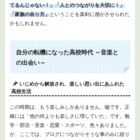
てるんじゃない！」「人とのつながりを大切に！」
4.2
「家族の在り方」
ということを真剣に感がさせられた
趣味
の探
かもしれません。
索と
没頭
5
現在
自分の転機になった高校時代 ～音楽と
から
未来
の出会い～
へ
～１
つ１
つの
いじめから解放され、楽しい思い出にあふれた
ピー
高校生活
スは
無駄
じゃ
この時期は、もう楽しみしかありません。嘘です。正
なか
った
確には「他の何よりも楽しさに増していた」です。勉
～
学・部活・音楽・恋愛・スポーツ、色々ありました。
5.1
が、ここでは、ブログにつながりそうな事のみに絞り
１つ