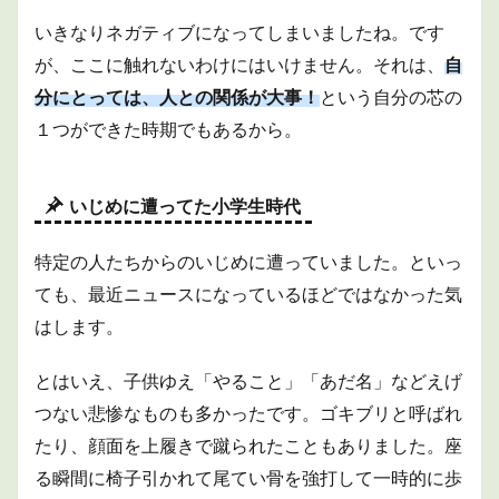
～人
は一
い
きなりネガティブになってしまいましたね。です
人で
が、ここに触れないわけにはいけません。それは、
自
生き
るん
分にとっては、人との関係が大事！
という自分の芯の
じゃ
な
１つができた時期でもあるから。
い！
～
1.1
いじめに遭ってた小学生時代
いじ
めに
特定の人たちからのいじめに遭っていました。といっ
遭っ
てた
ても、最近ニュースになっているほどではなかった気
小学
生時
はします。
代
1.2
とはいえ、子供ゆえ「やること」「あだ名」などえげ
何か
つない悲惨なものも多かったです。ゴキブリと呼ばれ
が変
わっ
たり、顔面を上履きで蹴られたこともありました。座
た中
る瞬間に椅子引かれて尾てい骨を強打して一時的に歩
学生