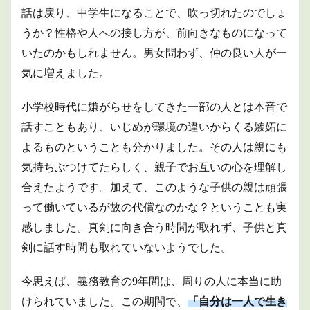
話は戻り、中学生になることで、吹っ切れたのでしょ
3.2
うか？性格や人への接し方が、前向きなものになって
頼ら
れる
いたのかもしれません。男女問わず、仲の良い人が一
こと
気に増えました。
の実
感
小学校時代に嫌がらせをしてきた一部の人とは本音で
4
就職
話すこともあり、いじめが環境の違いからくる嫉妬に
後
～バ
よるものということも分かりました。その人は親にも
ンド
気持ちぶつけてたらしく、親子でお互いの心を理解し
と天
国と
合えたようです。加えて、このような子供の親は頑張
地獄
って働いているが故の代償なのかな？ということも実
～
感しました。真剣に向き合う時間が取れず、子供と真
4.1
事件
剣に話す時間も取れていないようでした。
が起
きた
今思えば、義務教育の9年間は、周りの人に本当に助
社会
人1年
けられていました。この期間で、
「自分は一人で生き
目