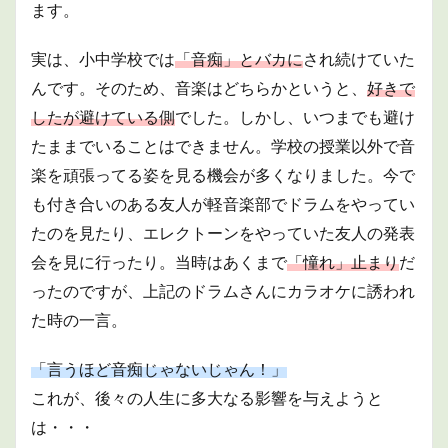
１つ
ます。
のピ
ース
実は、小中学校では
「音痴」とバカに
され続けていた
が１
つに
んです。そのため、音楽はどちらかというと、
好きで
したが避けている側
でした。しかし、いつまでも避け
たままでいることはできません。学校の授業以外で音
楽を頑張ってる姿を見る機会が多くなりました。今で
も付き合いのある友人が軽音楽部でドラムをやってい
たのを見たり、エレクトーンをやっていた友人の発表
会を見に行ったり。当時はあくまで
「憧れ」止まり
だ
ったのですが、上記のドラムさんにカラオケに誘われ
た時の一言。
「言うほど音痴じゃないじゃん！」
これが、後々の人生に多大なる影響を与えようと
は・・・