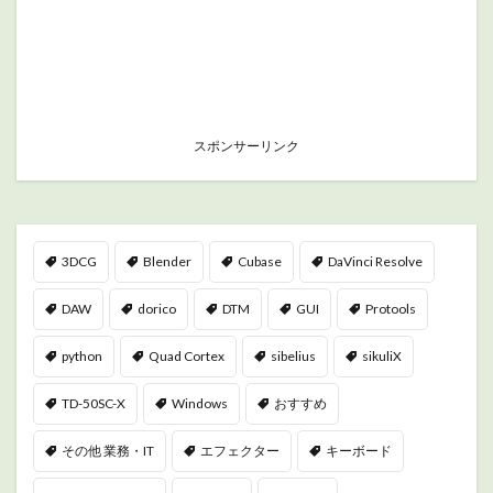
スポンサーリンク
3DCG
Blender
Cubase
DaVinci Resolve
DAW
dorico
DTM
GUI
Protools
python
Quad Cortex
sibelius
sikuliX
TD-50SC-X
Windows
おすすめ
その他 業務・IT
エフェクター
キーボード