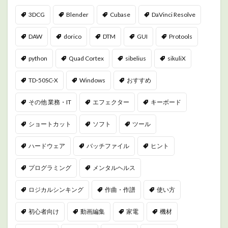
3DCG
Blender
Cubase
DaVinci Resolve
DAW
dorico
DTM
GUI
Protools
python
Quad Cortex
sibelius
sikuliX
TD-50SC-X
Windows
おすすめ
その他 業務・IT
エフェクター
キーボード
ショートカット
ソフト
ツール
ハードウェア
バッチファイル
ヒント
プログラミング
メンタルヘルス
ロジカルシンキング
作曲・作譜
使い方
初心者向け
動画編集
家電
機材