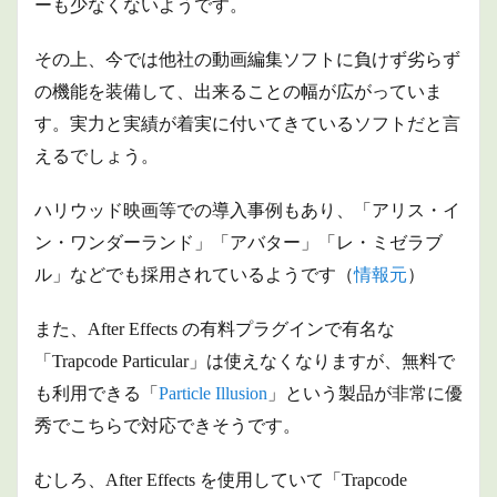
ーも少なくないようです。
無料版
と有料
版の差
その上、今では他社の動画編集ソフトに負けず劣らず
異
の機能を装備して、出来ることの幅が広がっていま
2.4
す。実力と実績が着実に付いてきているソフトだと言
学習
のし
えるでしょう。
やす
さ
ハリウッド映画等での導入事例もあり、「アリス・イ
は？
ン・ワンダーランド」「アバター」「レ・ミゼラブ
2.5
周辺
ル」などでも採用されているようです（
情報元
）
機
器、
また、After Effects の有料プラグインで有名な
関連
コン
「Trapcode Particular」は使えなくなりますが、無料で
テン
ツの
も利用できる「
Particle Illusion
」という製品が非常に優
豊富
秀でこちらで対応できそうです。
さ
は？
むしろ、After Effects を使用していて「Trapcode
2.6