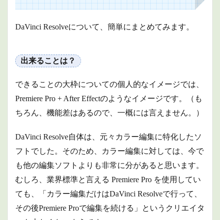
Fairlight
ペー
DaVinci Resolveについて、簡単にまとめてみます。
ジ：オ
ーディ
オ編集
出来ることは？
2.2.7
デリバ
ーペー
できることの大枠についての個人的なイメージでは、
ジ：映
像の書
Premiere Pro + After Effectのようなイメージです。（も
き出し
ちろん、機能差はあるので、一概には言えません。）
2.3
販売
DaVinci Resolve自体は、元々カラー編集に特化したソ
形態
は？
フトでした。そのため、カラー編集に対しては、今で
2.3.1
も他の編集ソフトよりも非常に分があると思います。
有料版
むしろ、業界標準と言える Premiere Pro を使用してい
2.3.2
ても、「カラー編集だけはDaVinci Resolveで行って、
無料版
その後Premiere Proで編集を続ける」というクリエイタ
2.3.3