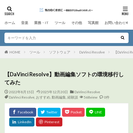
ホーム
音楽
業務・IT
ツール
その他
写真館
お問い合わせ
HOME
ツール
ソフトウェア
DaVinci Resolve
【DaVinc
【DaVinci Resolve】動画編集ソフトの環境移行し
てみた
2022年8月15日
2025年12月20日
DaVinci Resolve
DaVinci Resolve
,
おすすめ
,
動画編集
,
経験談
568view
0件