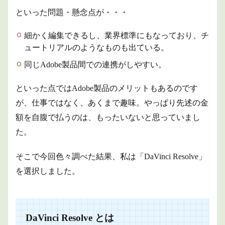
集
といった問題・懸念点が・・・
2.2.3
エディ
細かく編集できるし、業界標準にもなっており、チ
ットペ
ュートリアルのようなものも出ている。
ージ：
編集
同じAdobe製品間での連携がしやすい。
2.2.4
Fusion
といった点ではAdobe製品のメリットもあるのです
ペー
ジ：
が、仕事ではなく、あくまで趣味。
やっぱり先述の金
VFX、
額を自腹で払うのは、もったいないと思っていまし
モーシ
ョング
た。
ラフィ
ックス
そこで今回色々調べた結果、私は「DaVinci Resolve」
2.2.5
を選択しました。
カラー
ペー
ジ：カ
ラー編
集
DaVinci Resolve とは
2.2.6