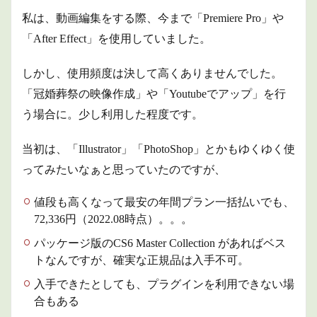
Resolve
私は、動画編集をする際、今まで「Premiere Pro」や
とは
「After Effect」を使用していました。
2.1
出来
るこ
しかし、使用頻度は決して高くありませんでした。
と
「冠婚葬祭の映像作成」や「Youtubeでアップ」を行
は？
う場合に。少し利用した程度です。
2.2
機能
概要
当初は、「Illustrator」「PhotoShop」とかもゆくゆく使
は？
ってみたいなぁと思っていたのですが、
2.2.1
メディ
値段も高くなって最安の年間プラン一括払いでも、
アペー
72,336円（2022.08時点）。。。
ジ：メ
ディア
パッケージ版のCS6 Master Collection があればベス
管理
トなんですが、確実な正規品は入手不可。
2.2.2
入手できたとしても、プラグインを利用できない場
カット
ペー
合もある
ジ：編