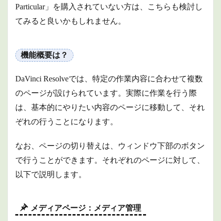
PCの
Particular」を購入されていない方は、こちらも検討し
スペ
てみると良いかもしれません。
ック
で考
慮す
る点
機能概要は？
は？
3
DaVinci Resolveでは、特定の作業内容に合わせて複数
商品
情報
のページが設けられています。実際に作業を行う際
は、基本的にやりたい内容のページに移動して、それ
4
まと
ぞれの行うことになります。
め
なお、ページの切り替えは、ウィンドウ下部のボタン
で行うことができます。
それぞれのページに対して、
以下で説明します。
メディアページ：メディア管理