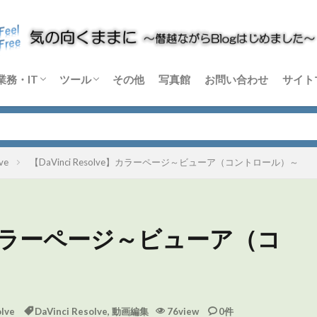
業務・IT
ツール
その他
写真館
お問い合わせ
サイト
m
rtex
C-X
音楽機材
論
Windows
Python
その他 業務・IT
Blender
DaVinci Resolve
Sikuli X
Dify
その他 ソフトウェア
ハードウェア
ve
【DaVinci Resolve】カラーページ～ビューア（コントロール）～
lve】カラーページ～ビューア（コ
lve
DaVinci Resolve
,
動画編集
76view
0件