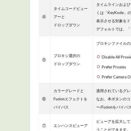
カラ
タイムラインおよび
ーチ
タイムコードビュー
くは「KeyKode
ャン
④
アーと
ネル
表示させる対象をド
ドロップダウン
の個
デフォルトでは、「
別表
示に
プロキシファイルの
つい
て
プロキシ選択の
Disable All Proxi
⑤
ドロップダウン
3.5
オ
Prefer Proxies
ンスクリ
Prefer Camera Or
ーンコン
トロール
カラーグレードと
適用されているグレー
（OSC）
⑥
Fusionエフェクトを
なお、本ボタンのコン
メニュー
の内容に
バイパス
ー/Fusionをバ
ついて
ビューアを拡大して、
4
⑦
エンハンスビューア
うことができます。