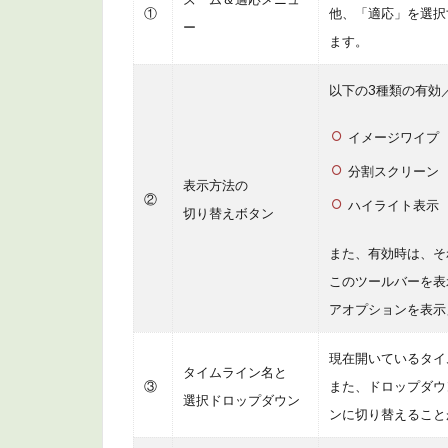
タイ
①
他、「適応」を選択
ムコ
ー
ます。
ード
のメ
以下の3種類の有効
ニュ
ー内
イメージワイプ
容に
つい
分割スクリーン
て
表示方法の
②
ハイライト表示
切り替えボタン
3.3
マー
また、有効時は、そ
カー
このツールバーを表
の情
アオプションを表示
報表
示に
現在開いているタイ
つい
タイムライン名と
③
て
また、ドロップダウ
選択ドロップダウン
ンに切り替えること
3.4