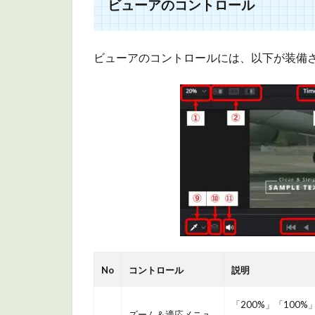
ビューアのコントロール
補
足
情
ビューアのコントロールには、以下が装備
報
3.1
表示
方法
の切
り替
えボ
タン
のツ
ール
バー
につ
No
コントロール
説明
いて
3.2
「200%」「100
ズーム＆適応メニュ