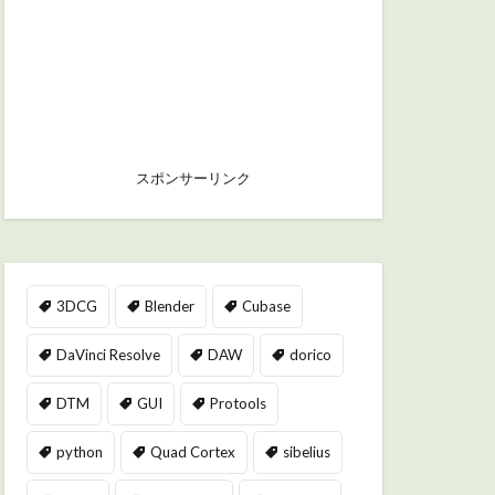
スポンサーリンク
3DCG
Blender
Cubase
DaVinci Resolve
DAW
dorico
DTM
GUI
Protools
python
Quad Cortex
sibelius