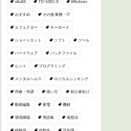
sikuliX
TD-50SC-X
Windows
おすすめ
その他 業務・IT
エフェクター
キーボード
ショートカット
ソフト
ツール
ハードウェア
バッチファイル
ヒント
プログラミング
メンタルヘルス
ロジカルシンキング
作曲・作譜
使い方
初心者向け
動画編集
家電
機材
環境構築
用語集
発想法
経験談
自動化
豆知識