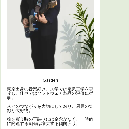
Garden
東京出身の音楽好き。大学では電気工学を専
攻し、仕事ではソフトウェア製品の評価に従
事。
人とのつながりを大切にしており、周囲の笑
顔が大好物。
物を買う時の下調べには余念がなく、一時的
に関連する知識は増大する傾向アリ。