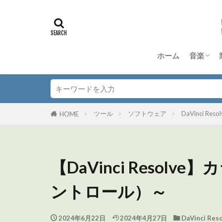
ホーム
音楽
DTM
Dorico
Anagra
Quad Co
TD-50S
その他 
音楽理
ツール
ソフトウェア
DaVinci Resol
HOME
【DaVinci Reso
ントロール）～
2024年6月22日
2024年4月27日
DaVinci Reso