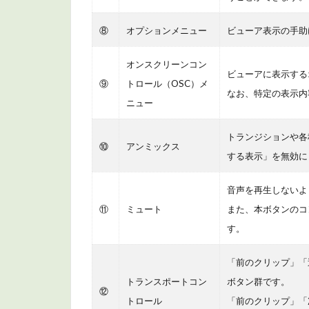
商
品
⑧
オプションメニュー
ビューア表示の手助
情
報
オンスクリーンコン
5
ビューアに表示する
⑨
トロール（OSC）メ
ま
なお、特定の表示内
ニュー
と
め
トランジションや各
⑩
アンミックス
する表示」を無効に
音声を再生しないよ
⑪
ミュート
また、本ボタンのコ
す。
「前のクリップ」「
トランスポートコン
ボタン群です。
⑫
トロール
「前のクリップ」「