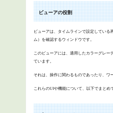
ュ
ー
ビューアの役割
ア
の
役
割
ビューアは、タイムラインで設定している
2
ム）を確認するウィンドウです。
ビ
ュ
このビューアには、適用したカラーグレー
ー
ています。
ア
の
コ
それは、操作に関わるものであったり、ワ
ン
ト
これらのUIや機能について、以下でまとめ
ロ
ー
ル
3