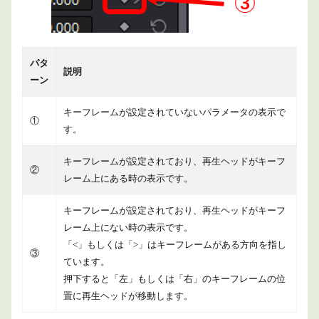
4.1
キー
フレ
ーム
パタ
エデ
説明
ィタ
ーン
ー
キーフレームが設定されていないパラメータの表示で
4.2
①
カー
す。
ブエ
ディ
キーフレームが設定されており、再生ヘッドがキーフ
ター
②
レーム上にある時の表示です。
5
商品
キーフレームが設定されており、再生ヘッドがキーフ
情報
レーム上にない時の表示です。
6
「<」もしくは「>」はキーフレームがある方向を指し
③
まと
ています。
め
押下すると「左」もしくは「右」のキーフレームの位
置に再生ヘッドが移動します。