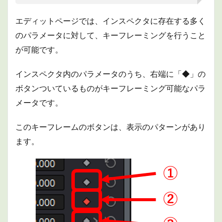
を利
用し
エディットページでは、インスペクタに存在する多く
たキ
ーフ
のパラメータに対して、キーフレーミングを行うこと
レー
ミン
が可能です。
グ
3.1
インスペクタ内のパラメータのうち、右端に「◆」の
調整
ボタンついているものがキーフレーミング可能なパラ
方法
メータです。
4
タイ
ムラ
このキーフレームのボタンは、表示のパターンがあり
イン
ます。
エデ
ィタ
ーを
利用
した
キー
フレ
ーミ
ング