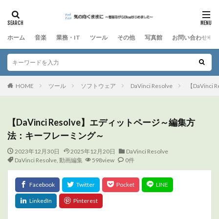
ホーム
音楽
業務・IT
ツール
その他
写真館
お問い合わせ
HOME
ツール
ソフトウェア
DaVinci Resolve
【DaVin
【DaVinci Resolve】エディットページ～編集方
法：キーフレーミング～
2023年12月30日
2025年12月20日
DaVinci Resolve
DaVinci Resolve
,
動画編集
598view
0件