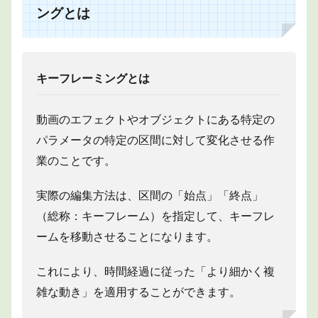
ける
ングとは
キー
フレ
ーミ
ング
とは
キーフレーミングとは
2
イン
動画のエフェクトやオブジェクトにある特定の
スペ
クタ
パラメータの特定の区間に対して変化させる作
を利
用し
業のことです。
たキ
ーフ
実際の編集方法は、区間の「始点」「終点」
レー
ミン
（総称：キーフレーム）を指定して、キーフレ
グ
ームを移動させることになります。
3
タイ
これにより、時間経過に従った「より細かく複
ムラ
イン
雑な動き」を適用することができます。
ビュ
ーア