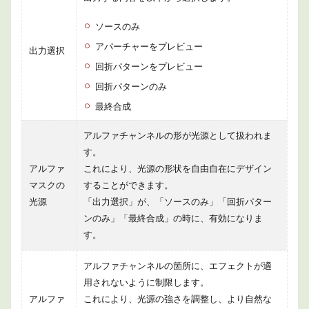
＆拡
散
ソースのみ
2.3
アパーチャーをプレビュー
カラ
出力選択
ー＆
回折パターンをプレビュー
合成
回折パターンのみ
3
最終合成
商品
情報
アルファチャンネルの形が光源として扱われま
4
す。
まと
アルファ
これにより、光源の形状を自由自在にデザイン
め
マスクの
することができます。
光源
「出力選択」が、「ソースのみ」「回折パター
ンのみ」「最終合成」の時に、有効になりま
す。
アルファチャンネルの箇所に、エフェクトが適
用されないように制限します。
アルファ
これにより、光源の強さを調整し、より自然な