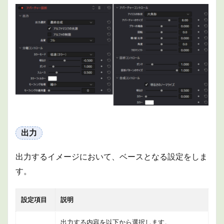
トロ
ール
1.4
回析
コン
トロ
ール
1.5
合成
コン
トロ
ール
出力
2
グロ
ー
出力するイメージにおいて、ベースとなる設定をしま
2.1
す。
基本
設定
設定項目
説明
2.2
形状
出力する内容を以下から選択します。