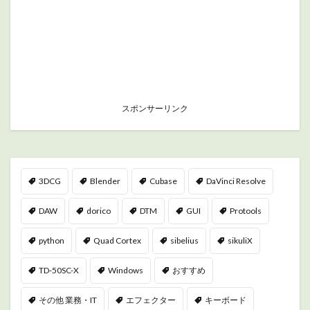
スポンサーリンク
3DCG
Blender
Cubase
DaVinci Resolve
DAW
dorico
DTM
GUI
Protools
python
Quad Cortex
sibelius
sikuliX
TD-50SC-X
Windows
おすすめ
その他 業務・IT
エフェクター
キーボード