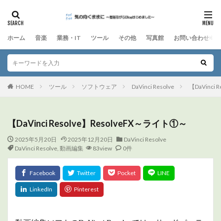
ホーム
音楽
業務・IT
ツール
その他
写真館
お問い合わせ
HOME
ツール
ソフトウェア
DaVinci Resolve
【DaVinci
【DaVinci Resolve】ResolveFX～ライト①～
2025年5月20日
2025年12月20日
DaVinci Resolve
DaVinci Resolve
,
動画編集
83view
0件