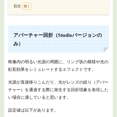
目次
1
ア
バーチ
ャー回
折
（Studio
アバーチャー回折（Studioバージョンの
バージ
ョンの
み）
み）
1.1
出力
映像内の明るい光源の周囲に、リング状の模様や光の
1.2
虹彩効果をシミュレートするエフェクトです。
分離
コン
光源が直接移りこんだり、光がレンズの絞り（アバー
トロ
ール
チャー）を通過する際に発生する回折現象を表現した
1.3
い場合に適していると思います。
アパ
ーチ
設定値は以下があります。
ャー
コン