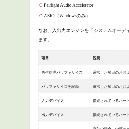
ト
Fairlight Audio Accelerator
1.3.2
ASIO（Windowsのみ）
利用可
能なプ
なお、入出力エンジンを「システムオーデ
ラグイ
ます。
ン
1.3.3
項目
説明
外部オ
ーディ
再生処理バッファサイズ
選択した項目のおお
オ処理
の設定
バッファサイズを記録
選択した項目のおお
1.4
コン
入力デバイス
接続されているハー
トロ
ール
出力デバイス
接続されているハー
パネ
ル
有効の場合、内蔵オ