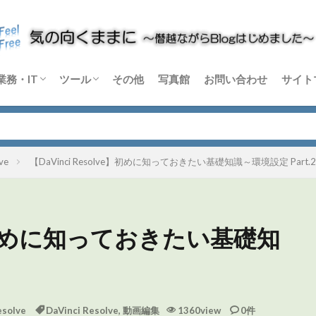
業務・IT
ツール
その他
写真館
お問い合わせ
サイト
m
rtex
C-X
音楽機材
論
Windows
Python
その他 業務・IT
Blender
DaVinci Resolve
Sikuli X
Dify
その他 ソフトウェア
ハードウェア
ve
【DaVinci Resolve】初めに知っておきたい基礎知識～環境設定 Part.
lve】初めに知っておきたい基礎知
esolve
DaVinci Resolve
,
動画編集
1360view
0件