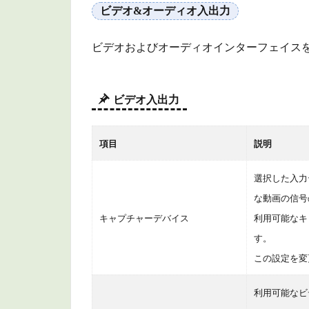
ビデオ&オーディオ入出力
1.1.1
ビデオ
ビデオおよびオーディオインターフェイス
入出力
1.1.2
オーデ
ビデオ入出力
ィオ入
出力
項目
説明
1.1.3
モニタ
選択した入力デ
ースピ
な動画の信号
ーカー
コンフ
キャプチャーデバイス
利用可能なキ
ィギュ
す。
レーシ
この設定を変
ョン
1.1.4
利用可能なビ
モニタ