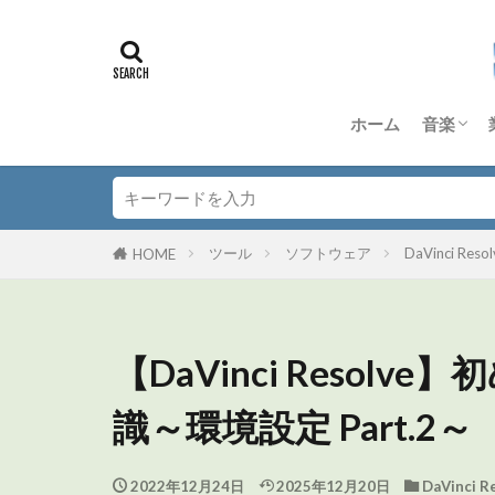
ホーム
音楽
DTM
Dorico
Anagra
Quad Co
TD-50S
その他 
音楽理
ツール
ソフトウェア
DaVinci Resol
HOME
【DaVinci Reso
識～環境設定 Part.2～
2022年12月24日
2025年12月20日
DaVinci R