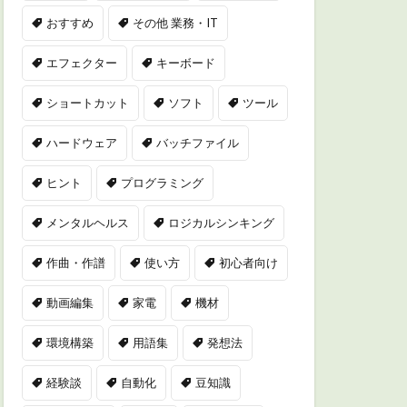
おすすめ
その他 業務・IT
エフェクター
キーボード
ショートカット
ソフト
ツール
ハードウェア
バッチファイル
ヒント
プログラミング
メンタルヘルス
ロジカルシンキング
作曲・作譜
使い方
初心者向け
動画編集
家電
機材
環境構築
用語集
発想法
経験談
自動化
豆知識