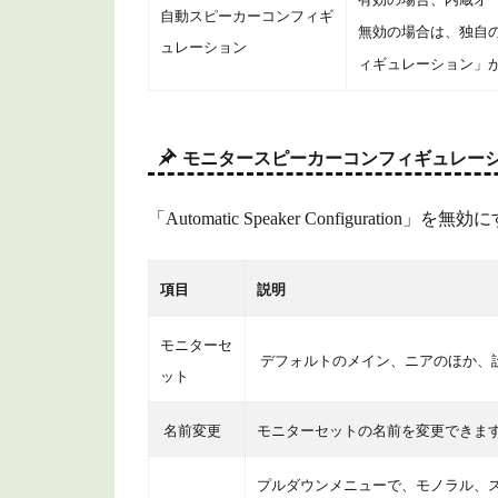
自動スピーカーコンフィギ
1.4.1
無効の場合は、独自
ュレーション
カラー
ィギュレーション」
グレー
ディン
グパネ
ル
モニタースピーカーコンフィギュレー
1.4.2
「Automatic Speaker Configurat
オーデ
ィオコ
ンソー
項目
説明
ル
1.5
モニターセ
デフォルトのメイン、ニアのほか、設
一般
ット
1.5.1
名前変更
モニターセットの名前を変更できま
一般環
境設定
プルダウンメニューで、モノラル、