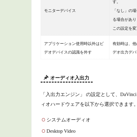
す。
ーシス
モニターデバイス
「なし」の場
テム外
る場合があり
部入力
この設定を変
1.2
ビデ
アプリケーション使用時以外はビ
有効時は、他の
オプ
デオデバイスの認識を外す
デオ出力デバ
ラグ
イン
1.3
オーディオ入出力
オー
ディ
「入出力エンジン」 の設定として、DaVinc
オプ
ラグ
ィオハードウェアを以下から選択できます
イン
システムオーディオ
1.3.1
VSTエ
Desktop Video
フェク