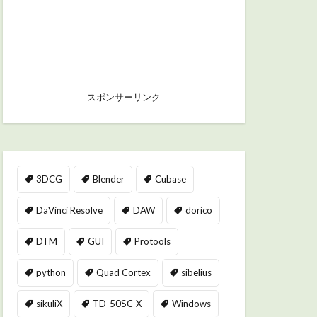
スポンサーリンク
3DCG
Blender
Cubase
DaVinci Resolve
DAW
dorico
DTM
GUI
Protools
python
Quad Cortex
sibelius
sikuliX
TD-50SC-X
Windows