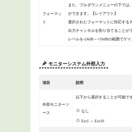
1.5.2
また、プルダウンメニューの下では
LUTの
ができます。
【レイアウト】
フォーマッ
保存先
ト
選択されたフォーマットに対応する
1.6
出力チャンネルを割り当てることが
イン
レベルを-24dB～+10dBの範囲で
ター
ネッ
トア
カウ
モニターシステム外部入力
ント
1.7
項目
説明
アド
バン
以下から選択することが可能で
ス
外部モニターソ
なし
ース
2
商
Ext1 ～ Ext16
品