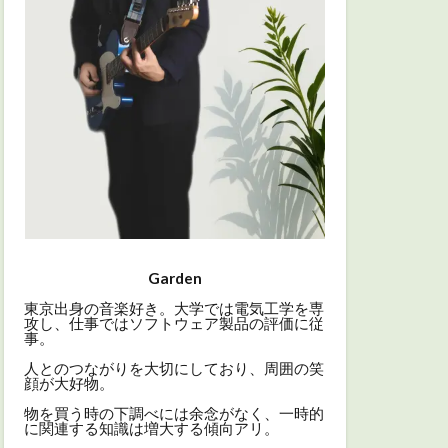
Garden
東京出身の音楽好き。大学では電気工学を専
攻し、仕事ではソフトウェア製品の評価に従
事。
人とのつながりを大切にしており、周囲の笑
顔が大好物。
物を買う時の下調べには余念がなく、一時的
に関連する知識は増大する傾向アリ。