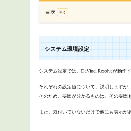
目次
1
シ
ス
テ
ム
システム環境設定
環
境
設
システム設定では、DaVinci Resolve
定
1.1
それぞれの設定値について、説明しますが
ビデ
そのため、要因が分かるものは、その要因
オ&
オー
また、気付いていないだけで他にも表示が
ディ
オ入
出力