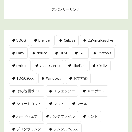
スポンサーリンク
3DCG
Blender
Cubase
DaVinci Resolve
DAW
dorico
DTM
GUI
Protools
python
Quad Cortex
sibelius
sikuliX
TD-50SC-X
Windows
おすすめ
その他 業務・IT
エフェクター
キーボード
ショートカット
ソフト
ツール
ハードウェア
バッチファイル
ヒント
プログラミング
メンタルヘルス