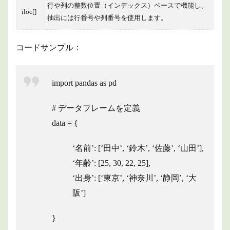
行や列の整
数位置（インデックス）ベースで機能し、
iloc[]
抽出には行番号や列番号を使用します。
コードサンプル：
import pandas as pd
# データフレームを定義
data = {
‘名前’: [‘田中’, ‘鈴木’, ‘佐藤’, ‘山田’],
‘年齢’: [25, 30, 22, 25],
‘出身’: [‘東京’, ‘神奈川’, ‘静岡’, ‘大
阪’]
}