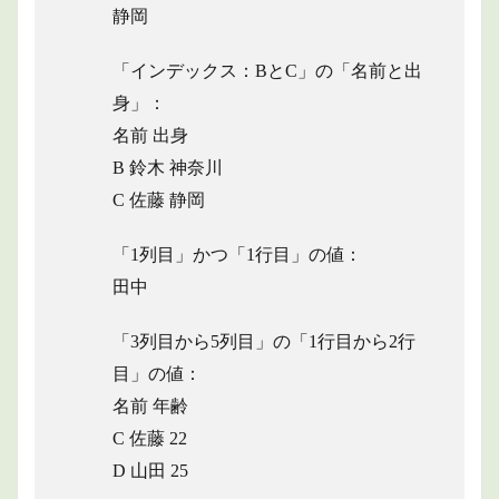
静岡
「インデックス：BとC」の「名前と出
身」：
名前 出身
B 鈴木 神奈川
C 佐藤 静岡
「1列目」かつ「1行目」の値：
田中
「3列目から5列目」の「1行目から2行
目」の値：
名前 年齢
C 佐藤 22
D 山田 25