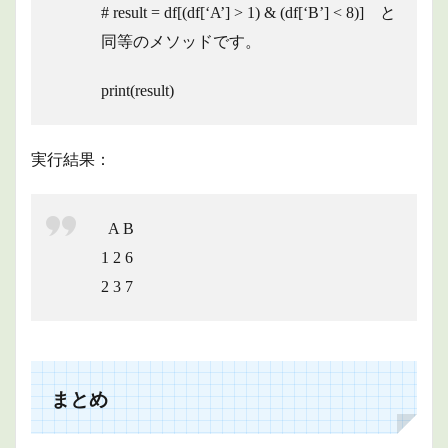
# result = df[(df[‘A’] > 1) & (df[‘B’] < 8)] と
同等のメソッドです。
print(result)
実行結果：
A B
1 2 6
2 3 7
まとめ