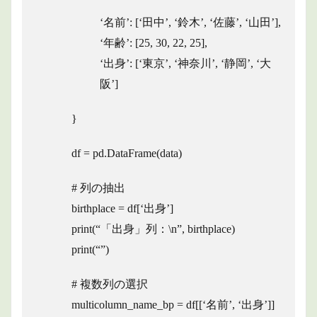
‘名前’: [‘田中’, ‘鈴木’, ‘佐藤’, ‘山田’],
‘年齢’: [25, 30, 22, 25],
‘出身’: [‘東京’, ‘神奈川’, ‘静岡’, ‘大
阪’]
}
df = pd.DataFrame(data)
# 列の抽出
birthplace = df[‘出身’]
print(“「出身」列：\n”, birthplace)
print(“”)
# 複数列の選択
multicolumn_name_bp = df[[‘名前’, ‘出身’]]