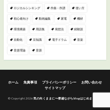
ロジカルシンキング
作曲・作譜
使い方
初心者向け
動画編集
家電
機材
環境構築
用語集
発想法
経験談
自動化
豆知識
電子ドラム
音楽
音楽理論
音源
ホーム
免責事項
プライバシーポリシー
お問い合わせ
サイトマップ
© Copyright 2026
気の向くままに〜僭越ながらblogはじめました〜
.