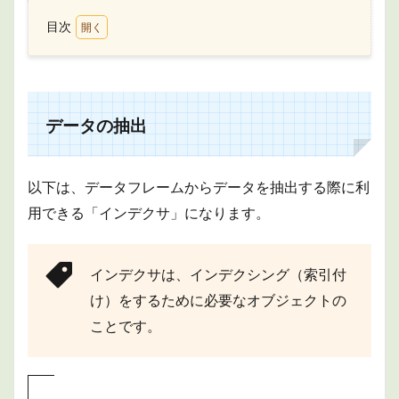
目次
1
デー
タの
抽出
データの抽出
2
列・
行全
体の
以下は、データフレームからデータを抽出する際に利
抽出
用できる「インデクサ」になります。
3
フィ
ルタ
リン
インデクサは、インデクシング（索引付
グし
け）をするために必要なオブジェクトの
て抽
出
ことです。
4
まと
め