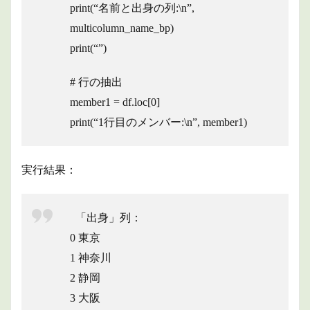
print(“名前と出身の列:\n”,
multicolumn_name_bp)
print(“”)
# 行の抽出
member1 = df.loc[0]
print(“1行目のメンバー:\n”, member1)
実行結果：
「出身」列：
0 東京
1 神奈川
2 静岡
3 大阪