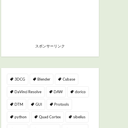
スポンサーリンク
3DCG
Blender
Cubase
DaVinci Resolve
DAW
dorico
DTM
GUI
Protools
python
Quad Cortex
sibelius