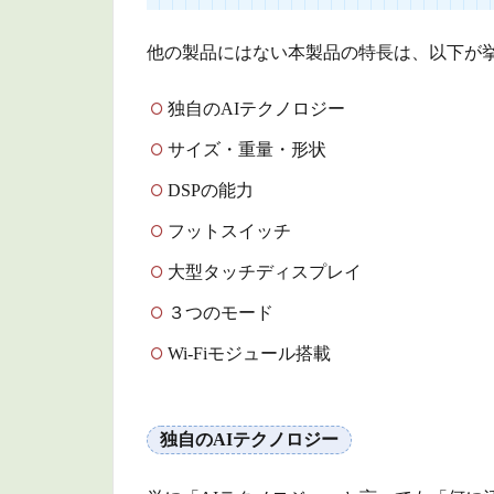
ク
4
他の製品にはない本製品の特長は、以下が
ま
と
独自のAIテクノロジー
め
サイズ・重量・形状
DSPの能力
フットスイッチ
大型タッチディスプレイ
３つのモード
Wi-Fiモジュール搭載
独自のAIテクノロジー