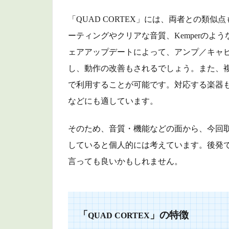
プレ
イ
「QUAD CORTEX」には、両者との類似点
ーティングやクリアな音質、Kemperの
2.6
３つ
ェアアップデートによって、アンプ／キャ
のモ
し、動作の改善もされるでしょう。また、
ード
で利用することが可能です。対応する楽器
2.7
などにも適しています。
Wi-
Fiモ
ジュ
そのため、音質・機能などの面から、今回取り
ール
していると個人的には考えています。後発
搭載
言っても良いかもしれません。
3
商
品
リ
「
」の特徴
QUAD CORTEX
ン