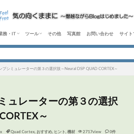
業務・IT
ツール
その他
写真館
お問い合わせ
サイト
m
rtex
C-X
音楽機材
論
Windows
Python
その他 業務・IT
Blender
DaVinci Resolve
Sikuli X
Dify
その他 ソフトウェア
ハードウェア
シミュレーターの第３の選択肢～Neural DSP QUAD CORTEX～
ミュレーターの第３の選択
 CORTEX～
x
Quad Cortex
,
おすすめ
,
ヒント
,
機材
2717view
0件