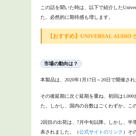
競合
この話を聞いた時は、以下で紹介したUnivers
他社
た。必然的に期待感も増します。
との
関係
【おすすめ】UNIVERSAL AUDI
2
「QUAD
CORTEX」
の特徴
市場の動向は？
2.1
本製品は、2020年1月17日～20日で開催さ
独自
のAI
テク
その後延期に次ぐ延期を重ね、初回は1,00
ノロ
た。しかし、国内の台数はごくわずか。この
ジー
2.2
2回目の出荷は、7月中旬以降。しかし、半
サイ
表されました。（
公式サイトのリンク
）その
ズ・