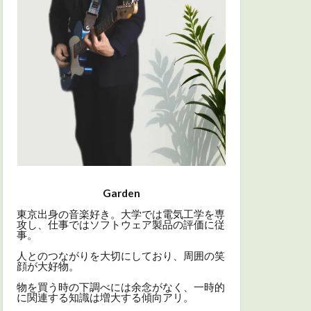
Garden
東京出身の音楽好き。大学では電気工学を専
攻し、仕事ではソフトウェア製品の評価に従
事。
人とのつながりを大切にしており、周囲の笑
顔が大好物。
物を買う時の下調べには余念がなく、一時的
に関連する知識は増大する傾向アリ。