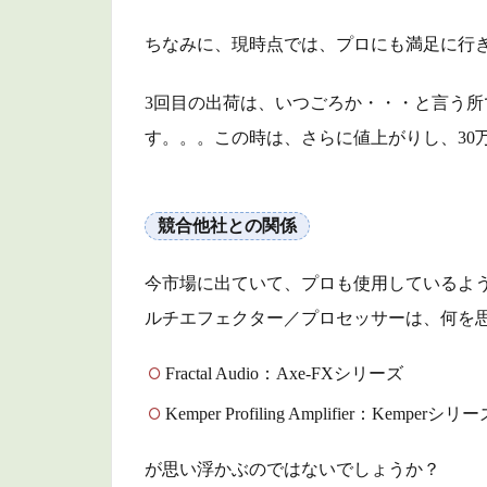
重
量・
ちなみに、現時点では、プロにも満足に行
形状
3回目の出荷は、いつごろか・・・と言う所で
2.3
DSP
す。。。この時は、さらに値上がりし、30
の能
力
競合他社との関係
2.4
フッ
トス
今市場に出ていて、プロも使用しているよ
イッ
ルチエフェクター／プロセッサーは、何を
チ
2.5
Fractal Audio：Axe-FXシリーズ
大型
Kemper Profiling Amplifier：Kemperシリ
タッ
チデ
が思い浮かぶのではないでしょうか？
ィス