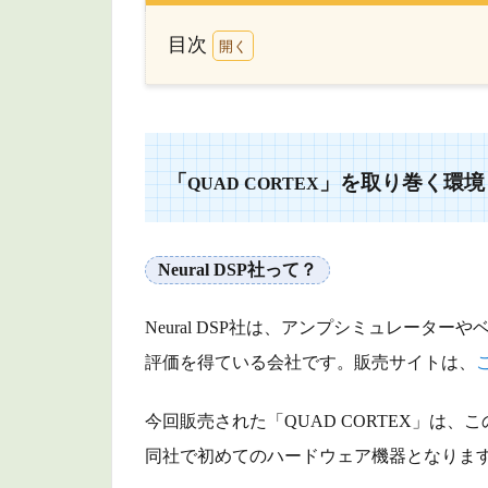
目次
1
「QUAD
CORTEX」
を取り巻く
環境
「
」を取り巻く環境
QUAD CORTEX
1.1
Neural
Neural DSP社って？
DSP社
って？
Neural DSP社は、アンプシミュレータ
1.2
評価を得ている会社です。販売サイトは、
市場
の動
向
今回販売された「QUAD CORTEX」は
は？
同社で初めてのハードウェア機器となりま
1.3