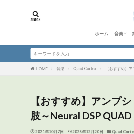
ホーム
音楽
DTM
Dorico
Anagra
Quad Co
TD-50S
その他 
音楽理
音楽
Quad Cortex
【おすすめ】アンプ
HOME
【おすすめ】アンプシ
肢～Neural DSP QUAD
2021年10月7日
2025年12月20日
Quad Corte