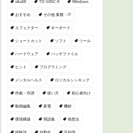
sikuliX
TD-50SC-X
Windows
おすすめ
その他 業務・IT
エフェクター
キーボード
ショートカット
ソフト
ツール
ハードウェア
バッチファイル
ヒント
プログラミング
メンタルヘルス
ロジカルシンキング
作曲・作譜
使い方
初心者向け
動画編集
家電
機材
環境構築
用語集
発想法
経験談
自動化
豆知識