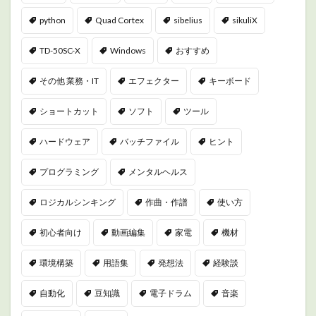
python
Quad Cortex
sibelius
sikuliX
TD-50SC-X
Windows
おすすめ
その他 業務・IT
エフェクター
キーボード
ショートカット
ソフト
ツール
ハードウェア
バッチファイル
ヒント
プログラミング
メンタルヘルス
ロジカルシンキング
作曲・作譜
使い方
初心者向け
動画編集
家電
機材
環境構築
用語集
発想法
経験談
自動化
豆知識
電子ドラム
音楽