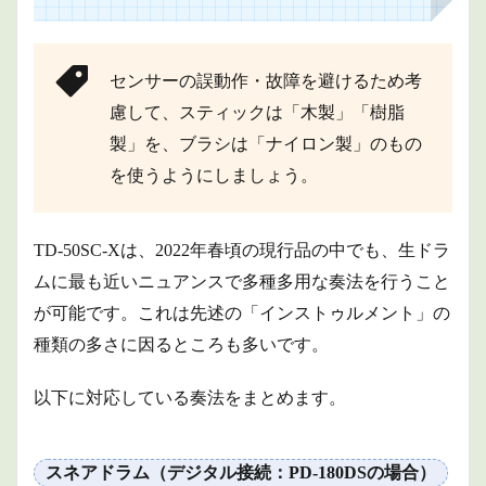
いる
奏法
1.1
センサーの誤動作・故障を避けるため考
スネ
アド
慮して、スティックは「木製」「樹脂
ラム
製」を、ブラシは「ナイロン製」のもの
（デ
ジタ
を使うようにしましょう。
ル接
続：
PD-
180DS
TD-50SC-Xは、2022年春頃の現行品の中でも、生ドラ
の場
ムに最も近いニュアンスで多種多用な奏法を行うこと
合）
が可能です。これは先述の「インストゥルメント」の
1.2
ハイ
種類の多さに因るところも多いです。
ハッ
ト
（デ
以下に対応している奏法をまとめます。
ジタ
ル接
続：
スネアドラム（デジタル接続：PD-180DSの場合）
VH-