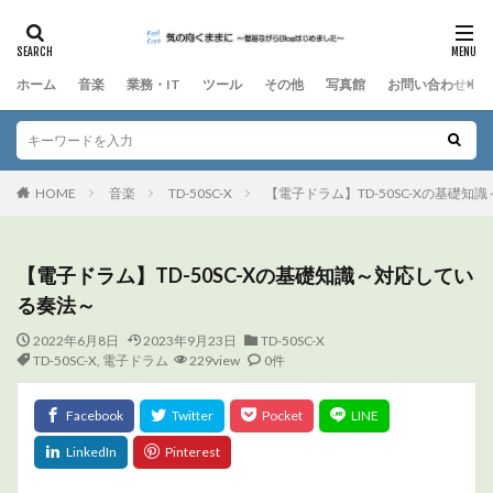
ホーム
音楽
業務・IT
ツール
その他
写真館
お問い合わせ
HOME
音楽
TD-50SC-X
【電子ドラム】TD-50SC-Xの基礎
【電子ドラム】TD-50SC-Xの基礎知識～対応してい
る奏法～
2022年6月8日
2023年9月23日
TD-50SC-X
TD-50SC-X
,
電子ドラム
229view
0件