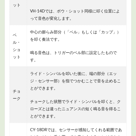
ット
VH-14Dでは、ボウ・ショット同様に叩く位置によ
って音色が変化します。
中心の膨らみ部分（「ベル」もしくは「カップ」）
ベ
を叩く奏法です。
ル・
ショ
鳴る音色は、トリガーのベル部に設定したもので
ット
す。
ライド・シンバルを叩いた後に、端の部分（エッ
ジ・センサー部）を指でつかむことで音を止めるこ
とができます。
チョ
ーク
チョークした状態でライド・シンバルを叩くと、ク
ローズとは違ったニュアンスの短く鳴る音を得るこ
とができます。
CY-18DRでは、センサーが感知してくれる範囲であ