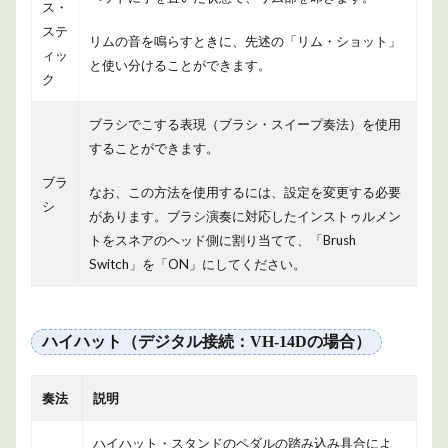
除
ス・
く）
ステ
リムの音を鳴らすときに、先述の「リム・ショット」
1.5
ィッ
と使い分けることができます。
シン
ク
バル
（デ
ブラシでこする表現（ブラシ・スイープ奏法）を使用
ジタ
ル接
することができます。
続を
ブラ
除
なお、この方法を使用するには、設定を変更する必要
く）
シ
があります。ブラシ演奏に対応したインストゥルメン
2
トをスネアのヘッド側に割り当てて、「Brush
商品
Switch」を「ON」にしてください。
情報
3
まと
ハイハット（デジタル接続：VH-14Dの場合）
め
奏法
説明
ハイハット・スタンドのペダルの踏み込み具合によ