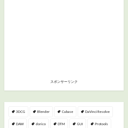
スポンサーリンク
3DCG
Blender
Cubase
DaVinci Resolve
DAW
dorico
DTM
GUI
Protools