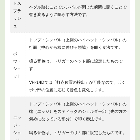
トス
ペダル踏むことでシンバルが閉じた瞬間に開くことで
プラ
響き渡るように鳴らす方法です。
ッシ
ュ
トップ・シンバル（上側のハイハット・シンバル）の
打面（中心から端に伸びる領域）を叩く奏法です。
ボ
ウ・
鳴る音色は、トリガーのヘッド部に設定したもので
ショ
す。
ット
VH-14Dでは「打点位置の検出」が可能なので、叩く
ボウ部の位置に応じて音色も変化します。
トップ・シンバル（上側のハイハット・シンバル）の
端（エッジ）をスティックのショルダー部（先の方の
エッ
斜めになっている部分）で叩く奏法です。
ジ・
ショ
鳴る音色は、トリガーのリム部に設定したものです。