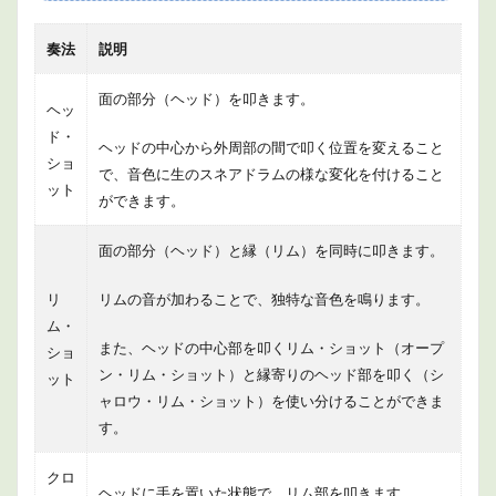
14Dの
場
合）
奏法
説明
1.3
面の部分（ヘッド）を叩きます。
ライ
ヘッ
ド・
ド・
シン
ヘッドの中心から外周部の間で叩く位置を変えること
ショ
バル
で、音色に生のスネアドラムの様な変化を付けること
（デ
ット
ができます。
ジタ
ル接
続：
面の部分（ヘッド）と縁（リム）を同時に叩きます。
CY-
18DR
リ
リムの音が加わることで、独特な音色を鳴ります。
の場
合）
ム・
また、ヘッドの中心部を叩くリム・ショット（オープ
ショ
1.4
ン・リム・ショット）と縁寄りのヘッド部を叩く（シ
ット
パッ
ャロウ・リム・ショット）を使い分けることができま
ド
（デ
す。
ジタ
ル接
クロ
続を
ヘッドに手を置いた状態で、リム部を叩きます。