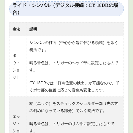
ライド・シンバル（デジタル接続：CY-18DRの場
合）
奏法
説明
シンバルの打面（中心から端に伸びる領域）を叩く
奏法です。
ボ
ウ・
鳴る音色は、トリガーのヘッド部に設定したもので
ショ
す。
ット
CY-18DRでは「打点位置の検出」が可能なので、叩
くボウ部の位置に応じて音色も変化します。
端（エッジ）をスティックのショルダー部（先の方
の斜めになっている部分）で叩く奏法です。
エッ
ジ・
鳴る音色は、トリガーのリム部に設定したもので
ショ
す。