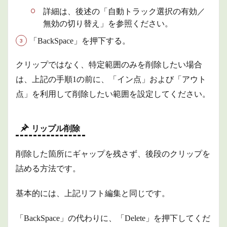
カッ
詳細は、後述の「自動トラック選択の有効／
ト、コ
無効の切り替え」を参照ください。
ピー
「BackSpace」を押下する。
2.1.3
クリッ
プを部
クリップではなく、特定範囲のみを削除したい場合
分的に
は、上記の手順1の前に、「イン点」および「アウト
張り付
け
点」を利用して削除したい範囲を設定してください。
2.2
クリ
ップ
リップル削除
操作
2.2.1
削除した箇所にギャップを残さず、後段のクリップを
クリッ
詰める方法です。
プの複
数選択
基本的には、上記リフト編集と同じです。
2.2.2
クリッ
プの有
「BackSpace」の代わりに、「Delete」を押下してくだ
効／無