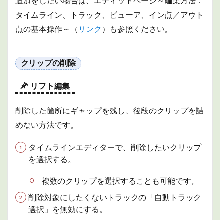
追加をしたい場合は、エディットページ～編集方法：
1.2.2
タイムライン、トラック、ビューア、イン点／アウト
リップ
ル削除
点の基本操作～（
リンク
）も参照ください。
2
便利
機能
クリップの削除
2.1
リフト編集
イン
点／
アウ
削除した箇所にギャップを残し、後段のクリップを詰
ト点
の利
めない方法です。
用
タイムラインエディターで、削除したいクリップ
2.1.1
サブク
を選択する。
リップ
の作成
複数のクリップを選択することも可能です。
2.1.2
削除対象にしたくないトラックの「自動トラック
クリッ
選択」を無効にする。
プの部
分的な