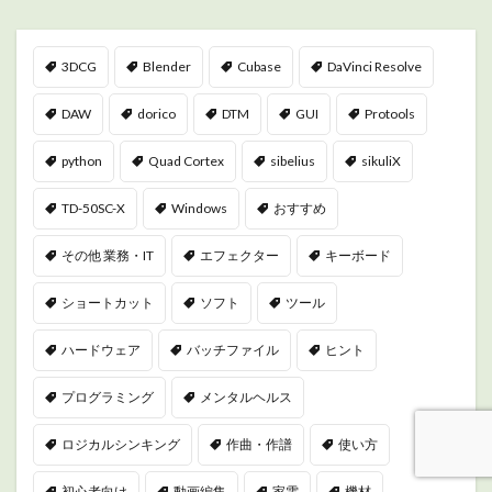
3DCG
Blender
Cubase
DaVinci Resolve
DAW
dorico
DTM
GUI
Protools
python
Quad Cortex
sibelius
sikuliX
TD-50SC-X
Windows
おすすめ
その他 業務・IT
エフェクター
キーボード
ショートカット
ソフト
ツール
ハードウェア
バッチファイル
ヒント
プログラミング
メンタルヘルス
ロジカルシンキング
作曲・作譜
使い方
初心者向け
動画編集
家電
機材