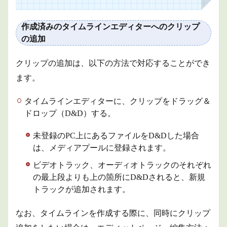
1.1
作成
作成済みのタイムラインエディターへのクリップ
済み
の追加
のタ
イム
ライ
クリップの追加は、以下の方法で対応することができ
ンエ
ディ
ます。
ター
への
タイムラインエディターに、クリップをドラッグ＆
クリ
ドロップ（D&D）する。
ップ
の追
加
未登録のPC上にあるファイルをD&Dした場合
1.2
は、メディアプールに登録されます。
クリ
ビデオトラック、オーディオトラックのそれぞれ
ップ
の削
の最上段よりも上の箇所にD&Dされると、新規
除
トラックが追加されます。
1.2.1
リフト
なお、タイムラインを作成する際に、同時にクリップ
編集