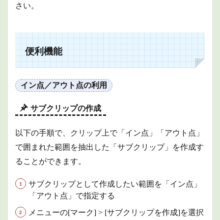
効の切
さい。
り替え
2.2.3
クリッ
プの切
便利機能
り取り
2.2.4
ペース
イン点／アウト点の利用
ト挿入
2.3
サブクリップの作成
トラ
ック
以下の手順で、クリップ上で「イン点」「アウト点」
操作
で囲まれた範囲を抽出した「サブクリップ」を作成す
2.3.1
自動ト
ることができます。
ラック
選択の
サブクリップとして作成したい範囲を「イン点」
有効／
無効の
「アウト点」で指定する
切り替
メニューの[マーク] > [サブクリップを作成]を選択
え