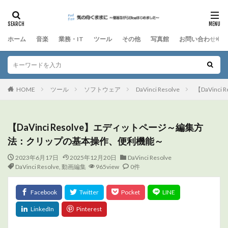
ホーム
音楽
業務・IT
ツール
その他
写真館
お問い合わせ
HOME
ツール
ソフトウェア
DaVinci Resolve
【DaVin
【DaVinci Resolve】エディットページ～編集方
法：クリップの基本操作、便利機能～
2023年6月17日
2025年12月20日
DaVinci Resolve
DaVinci Resolve
,
動画編集
965view
0件