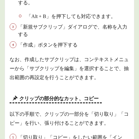
する。
2.3.2
トラッ
「Alt + B」を押下しても対応できます。
クロッ
クの有
「新規サブクリップ」ダイアログで、名称を入力
効／無
効の切
する
り替え
「作成」ボタンを押下する
2.3.3
タイム
なお、作成したサブクリップは、コンテキストメニュ
ライン
のギャ
ーから「サブクリップを編集」を選択することで、抽
ップを
出範囲の再設定を行うことができます。
削除
3
商品
クリップの部分的なカット、コピー
情報
4
以下の手順で、クリップの一部分を「切り取り」「コ
まと
め
ピー」を行い、張り付けることができます。
「切り取り」「コピー」をしたい範囲を「イン