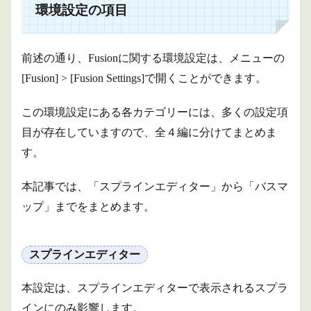
目
環境設定の項目
1.1
スプ
ライ
前述の通り、Fusionに関する環境設定は、メニューの
ンエ
ディ
[Fusion] > [Fusion Settings]で開くことができます。
ター
1.1.1
この環境設定にある各カテゴリーには、多くの設定項
スプラ
目が存在していますので、全４編に分けてまとめま
インエ
ディタ
す。
ーオプ
ション
本記事では、「スプラインエディター」から「バスマ
1.1.2
ップ」までをまとめます。
LUT表
示オプ
ション
スプラインエディター
1.2
タイ
ムラ
本設定は、スプラインエディターで表示されるスプラ
イン
インにのみ影響します。