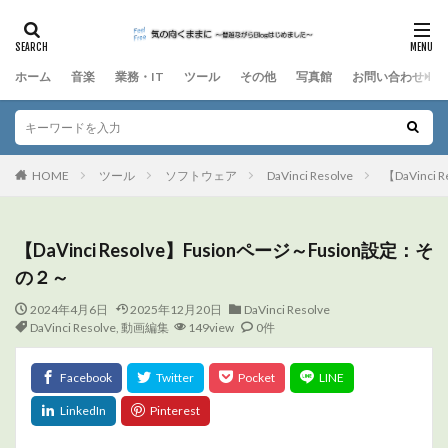
ホーム
音楽
業務・IT
ツール
その他
写真館
お問い合わせ
HOME
ツール
ソフトウェア
DaVinci Resolve
【DaVinci
【DaVinci Resolve】Fusionページ～Fusion設定：そ
の２～
2024年4月6日
2025年12月20日
DaVinci Resolve
DaVinci Resolve
,
動画編集
149view
0件