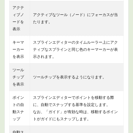
1.3.1
デフォ
アクテ
ルトア
ィブノ
アクティブなツール（ノード）にフォーカスが当
ニメー
ードを
たります。
ト
表示
1.3.2
自動ツ
キーマ
スプラインエディターのタイムルーラー上にアク
ール
ーカー
ティブなスプラインと同じ色のキーマーカーが表
1.3.3
を表示
示されます。
全体の
範囲
ツール
1.3.4
チップ
ツールチップを表示するようになります。
タイム
を表示
コード
1.4
ポイン
スプラインエディターでポイントを移動する際
パス
トの自
に、自動でスナップする基準を設定します。
マッ
プ
動スナ
なお、「ガイド」が有効な時は、移動するポイン
ップ
トがガイドにもスナップします。
1.4.1
非ユー
ザーパ
自動ス