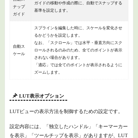
ガイドの移動や作成の際に、自動でスナップする
スのリ
ナップ
バース
基準を設定します。
ガイド
マッピ
ングを
有効化
スプラインを編集した時に、スケールを変化させ
るかどうかを設定します。
1.4.2
パスマ
なお、「スクロール」では水平・垂直方向にスク
自動ス
ップの
ロールされるのみのため、全てのポイントが表示
操作
ケール
されない場合があります。
1.4.3
「適応」では全てのポイントが表示されるように
初期時
ズームします。
のパス
マップ
につい
て
LUT表示オプション
2
商品
LUTビューの表示方法を制御するための設定です。
情報
3
設定内容には、「独立したハンドル」「キーマーカー
まと
め
を表示」「ツールチップを表示」がありますが、LUT