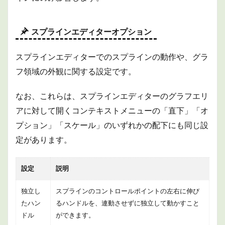
1.2.1
フィル
ター
スプラインエディターオプション
1.2.2
使用す
スプラインエディターでのスプラインの動作や、グラ
るフィ
ルター
フ領域の外観に関する設定です。
1.2.3
フィル
なお、これらは、スプラインエディターのグラフエリ
ター設
アに対して開くコンテキストメニューの「直下」「オ
定
プション」「スケール」のいずれかの配下にも同じ設
1.2.4
タイム
定があります。
ライン
オプシ
ョン
設定
説明
1.3
独立し
スプラインのコントロールポイントの左右に伸び
デフ
ォル
たハン
るハンドルを、連動させずに独立して動かすこと
ト
ドル
ができます。