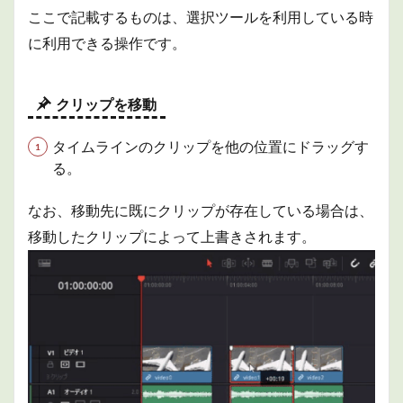
ここで記載するものは、選択ツールを利用している時
1.2.5
メディ
に利用できる操作です。
アプー
ルから
複数の
クリッ
クリップを移動
プをタ
イムラ
タイムラインのクリップを他の位置にドラッグす
インに
る。
シャッ
フル挿
入
なお、移動先に既にクリップが存在している場合は、
2
移動したクリップによって上書きされます。
素材
の扱
い
2.1
メデ
ィア
の読
み込
み