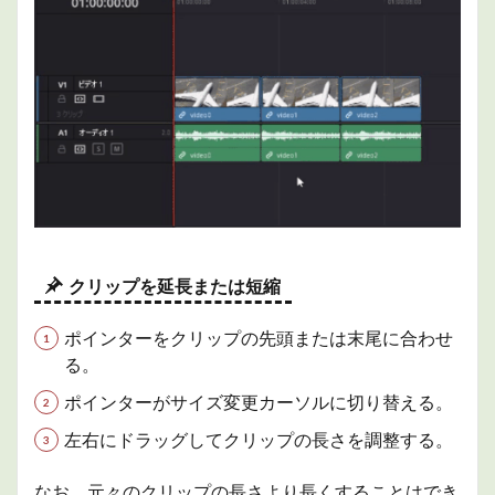
2.3
ビン
に登
録
2.4
素材
の再
リン
ク
3
プロ
ジェ
クリップを延長または短縮
クト
管理
ポインターをクリップの先頭または末尾に合わせ
3.1
る。
新規
プロ
ポインターがサイズ変更カーソルに切り替える。
ジェ
クト
左右にドラッグしてクリップの長さを調整する。
の作
成
なお、元々のクリップの長さより長くすることはでき