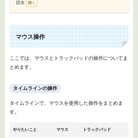
目次
1
マウ
ス操
作
マウス操作
1.1
タイ
ムラ
イン
ここでは、マウスとトラックパッドの操作についてま
の操
作
とめます。
1.2
クリ
ップ
タイムラインの操作
の操
作
タイムラインで、マウスを使用した操作をまとめま
1.2.1
す。
クリッ
プを移
動
やりたいこと
マウス
トラックパッド
1.2.2