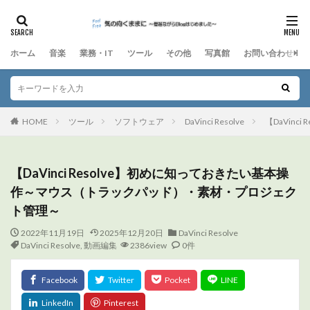
ホーム
音楽
業務・IT
ツール
その他
写真館
お問い合わせ
HOME
ツール
ソフトウェア
DaVinci Resolve
【DaVin
【DaVinci Resolve】初めに知っておきたい基本操
作～マウス（トラックパッド）・素材・プロジェク
ト管理～
2022年11月19日
2025年12月20日
DaVinci Resolve
DaVinci Resolve
,
動画編集
2386view
0件