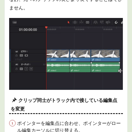
3.2
ません。
プロ
ジェ
クト
をプ
リセ
ット
とし
て保
存
3.3
デー
タベ
ース
3.3.1
扱える
データ
クリップ同士がトラック内で接している編集点
ベース
を変更
3.3.2
データ
ベース
ポインターを編集点に合わせ、ポインターがロー
の作成
ル編集カーソルに切り替える。