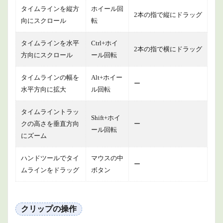
横軸
タイムラインを縦方
ホイール回
（時
2本の指で縦にドラッグ
向にスクロール
転
間）を
変えず
にクリ
タイムラインを水平
Ctrl+ホイ
2本の指で横にドラッグ
ップを
方向にスクロール
ール回転
他のト
ラック
に移動
タイムラインの幅を
Alt+ホイー
ー
水平方向に拡大
ル回転
1.2.3
クリッ
タイムライントラッ
プを延
Shift+ホイ
長また
クの高さを垂直方向
ー
は短縮
ール回転
にズーム
1.2.4
タイム
ハンドツールでタイ
マウスの中
ー
ライン
ムラインをドラッグ
ボタン
上の隣
接する
クリッ
プとシ
クリップの操作
ャッフ
ル挿入