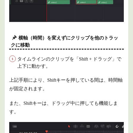
2.2
メデ
ィア
プー
ルの
クリ
横軸（時間）を変えずにクリップを他のトラッ
ップ
操作
クに移動
2.2.1
タイムラインのクリップを「Shift + ドラッグ」で
表示サ
イズの
上下に動かす。
変更
2.2.2
上記手順により、Shiftキーを押している間は、時間軸
素材の
が固定されます。
プレビ
ュー
また、Shiftキーは、ドラッグ中に押しても機能しま
2.2.3
ポスタ
す。
ーフレ
ームの
変更