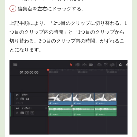
4
編集点を左右にドラッグする。
商品
情報
上記手順により、「2つ目のクリップに切り替わる、1
5
つ目のクリップ内の時間」と「1つ目のクリップから
まと
め
切り替わる、2つ目のクリップ内の時間」がずれるこ
とになります。