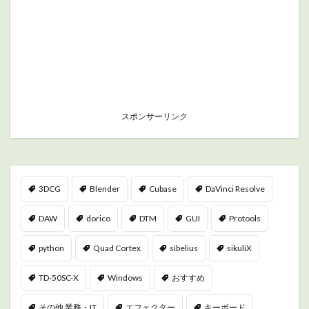
スポンサーリンク
3DCG
Blender
Cubase
DaVinci Resolve
DAW
dorico
DTM
GUI
Protools
python
Quad Cortex
sibelius
sikuliX
TD-50SC-X
Windows
おすすめ
その他 業務・IT
エフェクター
キーボード