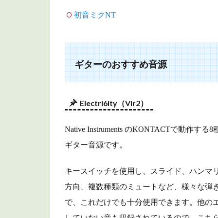
MODO
初音ミクNT
BASS（IK
Mulimedia）
5
ドラ
ギターのおすすめ音源
ム・
パー
カッ
Electri6ity（Vir2）
ショ
ンの
おす
Native Instruments のKONTAC
すめ
ギター音源です。
音源
5.1
キースイッチを使用し、スライド、ハンマ
BFD3（FXpansion）
方向、複数種類のミュートなど、様々な弾
5.2
で、これだけでも十分使用できます。他の
Superior
していない音も収録されているので、こち