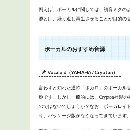
ギ
例えば、ボーカルに関しては、初音ミクの
タ
ー
源とは、繰り返し再生させることが目的の
の
お
す
す
ボーカルのおすすめ音源
め
音
源
Vocaloid（YAMAHA / Crypton）
3.1
Electri6ity（Vir2）
言わずと知れた通称「ボカロ」のボーカル
3.2
称です。しかし一般的には、Crypton社
Hummingbird（Prominy）
のではないでしょうか？
なお、ボーカロイド
3.3
Real
り、パッケージ版がなくなってきています
Guitar（MUSIC
LAB）