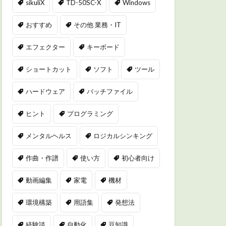
sikuliX
TD-50SC-X
Windows
おすすめ
その他 業務・IT
エフェクター
キーボード
ショートカット
ソフト
ツール
ハードウェア
バッチファイル
ヒント
プログラミング
メンタルヘルス
ロジカルシンキング
作曲・作譜
使い方
初心者向け
動画編集
家電
機材
環境構築
用語集
発想法
経験談
自動化
豆知識