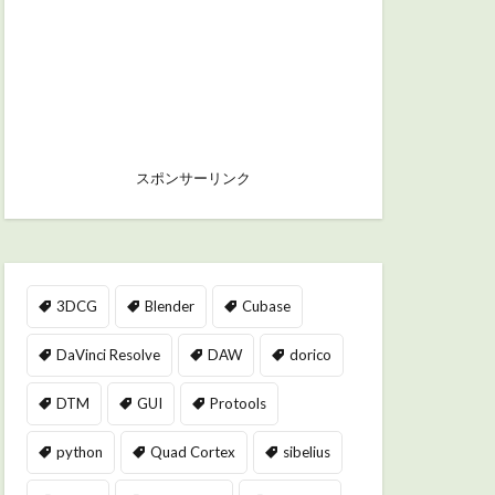
スポンサーリンク
3DCG
Blender
Cubase
DaVinci Resolve
DAW
dorico
DTM
GUI
Protools
python
Quad Cortex
sibelius