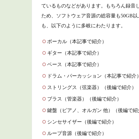
は
ているものなどがあります。もちろん録音
ため、ソフトウェア音源の総容量も50GB
2
ボ
も、以下のように多岐にわたります。
ー
カ
ボーカル（本記事で紹介）
ル
ギター（本記事で紹介）
の
お
ベース（本記事で紹介）
す
す
ドラム・パーカッション（本記事で紹介
め
ストリングス（弦楽器）（後編で紹介）
音
源
ブラス（管楽器）（後編で紹介）
2.1
鍵盤（ピアノ、オルガン 他）（後編で紹
Vocaloid（YAMAHA
シンセサイザー（後編で紹介）
/ Crypton）
ループ音源（後編で紹介）
3