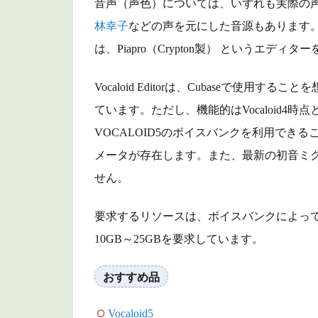
音声（声色）については、いずれも実際の
3.4
林幸子
などの声を元にした音源もあります
AmpliTube4（IK
Multimedia）
は、Piapro（Crypton製） というエディ
4
Vocaloid Editorは、Cubaseで使用することを想定
ベ
ー
ています。ただし、機能的はVocaloid4
ス
VOCALOID5のボイスバンクを利用できる
の
メータが存在します。また、最新の初音ミクの音源
お
す
せん。
す
め
要求するリソースは、ボイスバンクによって異
音
10GB～25GBを要求しています。
源
4.1
おすすめ品
Trilian（Spectrasonics）
4.2
Vocaloid5