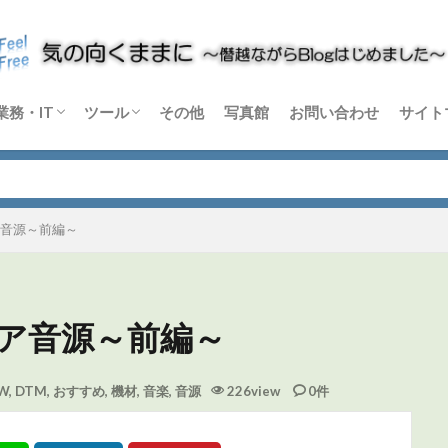
業務・IT
ツール
その他
写真館
お問い合わせ
サイト
m
rtex
C-X
音楽機材
論
Windows
Python
その他 業務・IT
Blender
DaVinci Resolve
Sikuli X
Dify
その他 ソフトウェア
ハードウェア
音源～前編～
ア音源～前編～
W
,
DTM
,
おすすめ
,
機材
,
音楽
,
音源
226view
0件