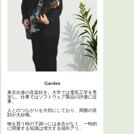
Garden
東京出身の音楽好き。大学では電気工学を専
攻し、仕事ではソフトウェア製品の評価に従
事。
人とのつながりを大切にしており、周囲の笑
顔が大好物。
物を買う時の下調べには余念がなく、一時的
に関連する知識は増大する傾向アリ。