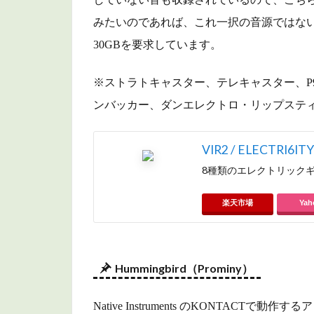
Drummer
みたいのであれば、これ一択の音源ではないで
3（TOON
TRACK）
30GBを要求しています。
5.3
※ストラトキャスター、テレキャスター、P
Addictive
Drums
ンバッカー、ダンエレクトロ・リップスティック
2（XLN
AUDIO）
VIR2 / ELECTRI6ITY
6
8種類のエレクトリック
ま
と
楽天市場
Yah
め
Hummingbird（Prominy）
Native Instruments のKONTACT