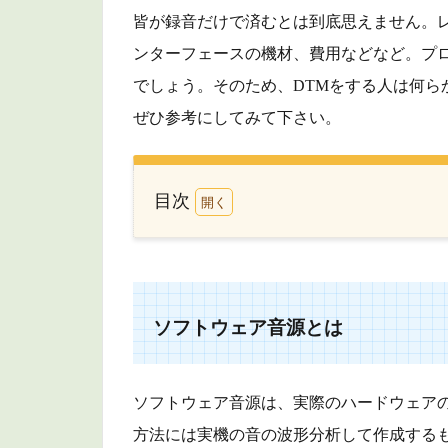
皆が録音だけで済むとは到底思えません。
ンターフェースの機材、費用などなど。プ
でしょう。そのため、DTMをする人は何ら
ぜひ参考にしてみて下さい。
目次
1
ソ
フ
ト
ソフトウェア音源とは
ウ
ェ
ア
音
ソフトウェア音源は、実際のハードウェア
源
方法には実機の音の波形分析して作成する
と