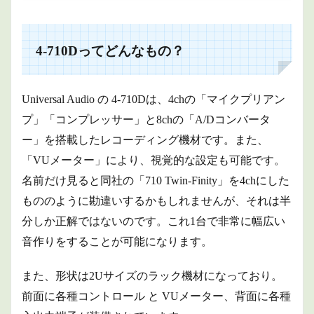
4-
710D
って
どん
4-710Dってどんなもの？
なも
の？
1.1
Universal Audio の 4-710Dは、
4chの「マイクプリアン
マイ
クプ
プ」「コンプレッサー」と8chの「A/Dコンバータ
リ
ー」を搭載したレコーディング機材です。また、
1.2
「VUメーター」により、視覚的な設定も可能です。
コン
プレ
名前だけ見ると同社の「710 Twin-Finity」を4chにした
ッサ
もののように勘違いするかもしれませんが、それは半
ー
分しか正解ではないのです。これ1台で非常に幅広い
1.3
A/Dコ
音作りをすることが可能になります。
ンバ
ータ
また、形状は2Uサイズのラック機材になっており。
ー
前面に各種コントロール と VUメーター、背面に各種
2
4-