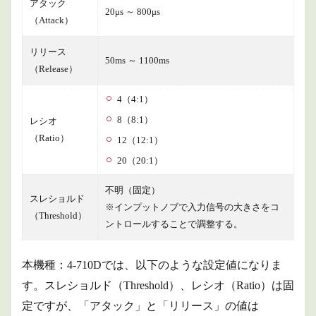
アタック
20μs ～ 800μs
（Attack）
リリース
50ms ～ 1100ms
（Release）
4（4:1）
8（8:1）
レシオ
（Ratio）
12（12:1）
20（20:1）
不明（固定）
スレショルド
※インプットノブで入力信号の大きさをコ
（Threshold）
ントロールすることで調整する。
本機種：4-710Dでは、以下のような設定値になりま
す。スレショルド（Threshold）、レシオ（Ratio）は固
定ですが、「アタック」と「リリース」の値は