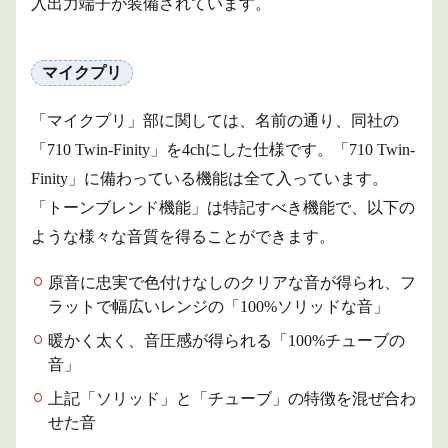
入出力端子が装備されています。
710D
の入
荷状
マイクプリ
況っ
て、
ど
「マイクプリ」部に関しては、名前の通り、同社の
う？
「710 Twin-Finity」を4chにした仕様です。「710 Twin-
3
Finity」に備わっている機能は全て入っています。
商品
リン
「トーンブレンド機能」は特記すべき機能で、以下の
ク
ような様々な音質を得ることができます。
4
まと
原音に忠実で色付けなしのクリアな音が得られ、フ
め
ラットで幅広いレンジの「100%ソリッドな音」
暖かく太く、音圧感が得られる「100%チューブの
音」
上記「ソリッド」と「チューブ」の特徴を混ぜ合わ
せた音