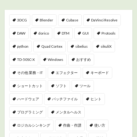
3DCG
Blender
Cubase
DaVinci Resolve
DAW
dorico
DTM
GUI
Protools
python
Quad Cortex
sibelius
sikuliX
TD-50SC-X
Windows
おすすめ
その他 業務・IT
エフェクター
キーボード
ショートカット
ソフト
ツール
ハードウェア
バッチファイル
ヒント
プログラミング
メンタルヘルス
ロジカルシンキング
作曲・作譜
使い方