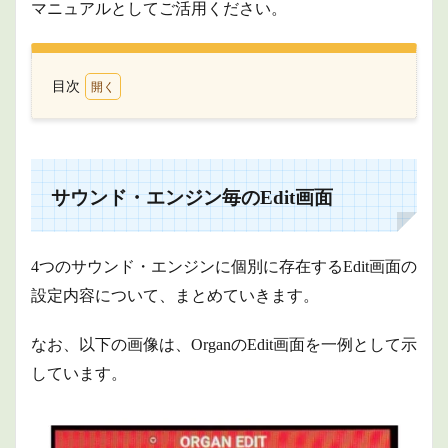
マニュアルとしてご活用ください。
目次
1
サウ
ン
ド・
エン
サウンド・エンジン毎のEdit画面
ジン
毎の
Edit
画面
4つのサウンド・エンジンに個別に存在するEdit画面の
1.1
設定内容について、まとめていきます。
Organ
1.1.1
なお、以下の画像は、OrganのEdit画面を一例として示
Wheel
しています。
1.1.2
Percussion
1.1.3