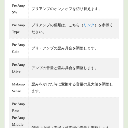
Pre Amp
プリアンプのオン／オフを切り替えます。
SW
Pre Amp
プリアンプの種類は、こちら（
リンク
）を参照く
Type
ださい。
Pre Amp
プリ・アンプの歪み具合を調整します。
Gain
Pre Amp
アンプの音量と歪み具合を調整します。
Drive
Makeup
歪みをかけた時に変換する音量の最大値を調整し
Sense
ます。
Pre Amp
Bass
Pre Amp
Middle
低域／中域／高域／超高域の音量を調整します。