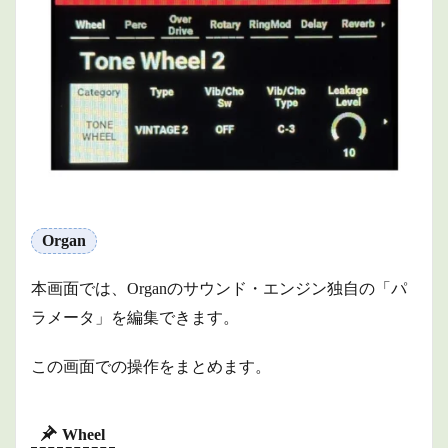
Overdrive
1.1.4
VK
Overdrive
1.1.5
Guitar
Amp
Simulator
1.1.6
Saturator
Organ
1.1.7
Rotary
本画面では、Organのサウンド・エンジン独自の「パ
1.1.8
ラメータ」を編集できます。
Ring
Mod
この画面での操作をまとめます。
1.1.9
Delay
1.1.10
Wheel