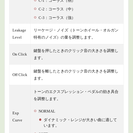
C-1：コーラス（弱）
Ext
Range
C-2：コーラス（中）
1.1.19
C-3：コーラス（強）
Ext
Offset
Leakage
リーケージ・ノイズ（トーンホイール・オルガン
Level
特有のノイズ）の量を調整します。
1.1.20
Ext
Mon/Pol
鍵盤を押したときのクリック音の大きさを調整し
On Click
ます。
2
商品
情報
鍵盤を離したときのクリック音の大きさを調整し
Off Click
ます。
3
まと
め
トーンのエクスプレッション・ペダルの効き具合
を調整します。
NORMAL
Exp
ダイナミック・レンジが大きい曲に適して
Curve
います。