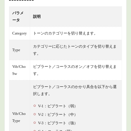
Reverb
1.1.11
パラメ
説明
Level Pan
ータ
1.1.12
Part EQ
Category
トーンのカテゴリーを切り替えます。
1.1.13
カテゴリーに応じたトーンのタイプを切り替えま
Pitch
Type
す。
1.1.14
Control
Vib/Cho
ビブラート／コーラスのオン／オフを切り替えま
1.1.15
Sw
す。
MIDI Rx
Filter
ビブラート／コーラスのかかり具合を以下から選
1.1.16
択します。
Ext Out
V-1：ビブラート（弱）
1.1.17
Ext
Vib/Cho
V-2：ビブラート（中）
Lev/Pan
Type
V-3：ビブラート（強）
1.1.18