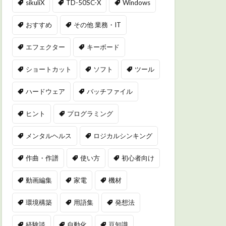
sikuliX
TD-50SC-X
Windows
おすすめ
その他 業務・IT
エフェクター
キーボード
ショートカット
ソフト
ツール
ハードウェア
バッチファイル
ヒント
プログラミング
メンタルヘルス
ロジカルシンキング
作曲・作譜
使い方
初心者向け
動画編集
家電
機材
環境構築
用語集
発想法
経験談
自動化
豆知識