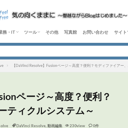
業務・IT
ツール
その他
写真館
お問い合わせ
サイト
m
rtex
C-X
音楽機材
論
Windows
Python
その他 業務・IT
Blender
DaVinci Resolve
Sikuli X
Dify
その他 ソフトウェア
ハードウェア
ve
【DaVinci Resolve】Fusionページ～高度？便利？モディファイ
e】Fusionページ～高度？便利？
ーティクルシステム～
solve
DaVinci Resolve
,
動画編集
230view
0件