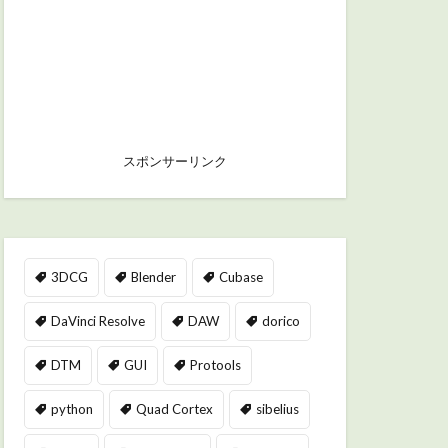
スポンサーリンク
3DCG
Blender
Cubase
DaVinci Resolve
DAW
dorico
DTM
GUI
Protools
python
Quad Cortex
sibelius