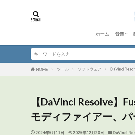
ホーム
音楽
DTM
Dorico
Anagra
Quad Co
TD-50S
その他 
音楽理
ツール
ソフトウェア
DaVinci Resol
HOME
【DaVinci Resolv
モディファイアー、パ
2024年5月11日
2025年12月20日
DaVinci Re