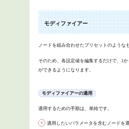
モ
デ
ィ
フ
モディファイアー
ァ
イ
ア
ノードを組み合わせたプリセットのような
ー
1.1
そのため、各設定値を編集するだけで、1
モデ
ができるようになります。
ィフ
ァイ
アー
モディファイアーの適用
の適
用
適用するための手順は、単純です。
1.2
モデ
適用したいパラメータを含むノードを
ィフ