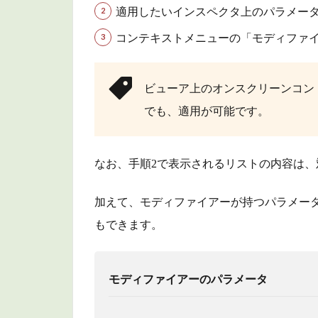
ァイ
適用したいインスペクタ上のパラメー
アー
コンテキストメニューの「モディファ
の種
類
2
ビューア上のオンスクリーンコン
パ
でも、適用が可能です。
ー
テ
ィ
なお、手順2で表示されるリストの内容は
ク
ル
シ
加えて、モディファイアーが持つパラメー
ス
もできます。
テ
ム
2.1
モディファイアーのパラメータ
パー
ティ