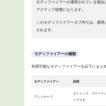
モディファイアーが適用されている場合
クル
の利
アクティブ状態になります。
用
2.2
このモディファイアータブ内では、適用
パー
されます。
ティ
クル
の種
類
モディファイアーの種類
3
商
利用可能なモディファイアーを以下にまと
品
情
報
モディファイアー
説明
4
タイミング、スケーリ
ま
アニメカーブ
ーブです。
と