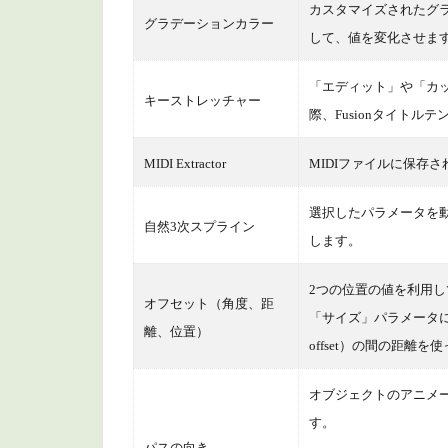
カスタマイズされたグ
グラデーションカラー
して、値を変化させま
「エディット」や「カ
キーストレッチャー
際、Fusionタイト
MIDI Extractor
MIDIファイルに保存
選択したパラメータを
自然3次スプライン
します。
2つの位置の値を利用
オフセット（角度、距
「サイズ」パラメータに追
離、位置）
offset）の間の距
オブジェクトのアニメ
す。
パスの向き