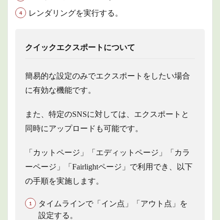
タイム
レンダリングを実行する。
ライン
2.1.5
⑤タイ
クイックエクスポートについて
ムライ
ン
簡易的な設定のみでエクスポートをしたい場合
2.2
イン
に有効な機能です。
ター
フェ
ース
また、特定のSNSに対しては、エクスポートと
ツー
同時にアップロードも可能です。
ルバ
ー
「カットページ」「エディットページ」「カラ
3
商品
ーページ」「Fairlightページ」で利用でき、以下
情報
の手順を実施します。
4
まと
タイムラインで「イン点」「アウト点」を
め
設定する。