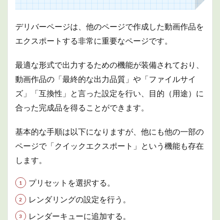
2
UI
デリバーページは、他のページで作成した動画作品を
2.1
エクスポートする非常に重要なページです。
5つの
エリ
ア
最適な形式で出力するための機能が装備されており、
動画作品の「最終的な出力品質」や「ファイルサイ
2.1.1
①レン
ズ」「互換性」と言った設定を行い、目的（用途）に
ダー設
合った完成品を得ることができます。
定
2.1.2
基本的な手順は以下になりますが、他にも他の一部の
②ビュ
ーア
ページで「クイックエクスポート」という機能も存在
2.1.3
します。
③レン
ダーキ
プリセットを選択する。
ュー
レンダリングの設定を行う。
2.1.4
④サム
レンダーキューに追加する。
ネイル