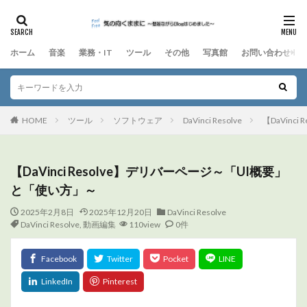
ホーム
音楽
業務・IT
ツール
その他
写真館
お問い合わせ
HOME
ツール
ソフトウェア
DaVinci Resolve
【DaVinc
【DaVinci Resolve】デリバーページ～「UI概要」
と「使い方」～
2025年2月8日
2025年12月20日
DaVinci Resolve
DaVinci Resolve
,
動画編集
110view
0件